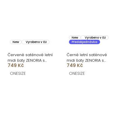
New
Vyrobeno v EU
New
Vyrobeno v EU
Předobjednávka
Červené saténové letní
Černé letní saténové
midi šaty ZENORIA s
midi šaty ZENORIA s
749 Kč
749 Kč
krajkou
krajkou
ONESIZE
ONESIZE