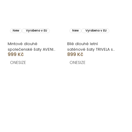
New
Vyrobeno v EU
New
Vyrobeno v EU
Mintové dlouhé
Bílé dlouhé letní
společenské šaty AVENIA
saténové šaty TRIVELA s
999 Kč
899 Kč
na ramínka
puntíky
ONESIZE
ONESIZE