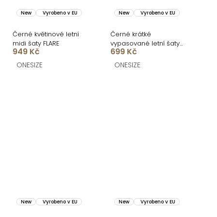
New
Vyrobeno v EU
New
Vyrobeno v EU
Černé květinové letní
Černé krátké
midi šaty FLARE
vypasované letní šaty
949 Kč
699 Kč
BRINELLE
ONESIZE
ONESIZE
New
Vyrobeno v EU
New
Vyrobeno v EU