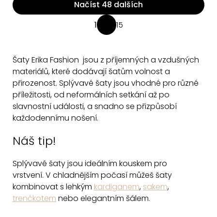
Načíst 48 dalších
O
1
15
S
v
t
l
r
á
Šaty Erika Fashion jsou z příjemných a vzdušných
á
d
materiálů, které dodávají šatům volnost a
n
a
přirozenost. Splývavé šaty jsou vhodné pro různé
k
příležitosti, od neformálních setkání až po
c
o
slavnostní události, a snadno se přizpůsobí
v
í
každodennímu nošení.
á
p
n
r
Náš tip!
í
v
k
Splývavé šaty jsou ideálním kouskem pro
y
vrstvení.
V chladnějším počasí můžeš šaty
v
kombinovat s lehkým
kardiganem
,
sakem
,
ý
trenčkotem
nebo elegantním šálem.
p