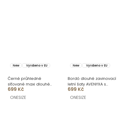
New
Vyrobeno v EU
New
Vyrobeno v EU
Černé průhledné
Bordó dlouhé zavinovací
síťované maxi dlouhé
letní šaty AVENYXA s
699 Kč
699 Kč
letní šaty LOUVERA
páskem
ONESIZE
ONESIZE