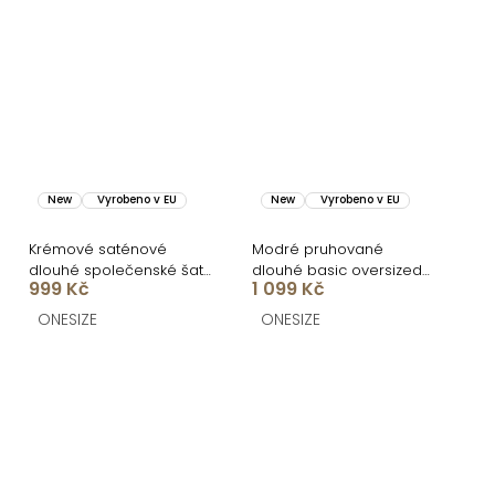
New
Vyrobeno v EU
New
Vyrobeno v EU
Krémové saténové
Modré pruhované
dlouhé společenské šaty
dlouhé basic oversized
999 Kč
1 099 Kč
AMELIS
bavlněné košilové šaty
FLARETA
ONESIZE
ONESIZE