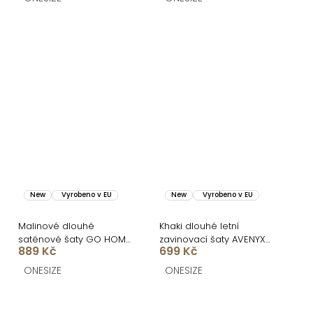
New
Vyrobeno v EU
New
Vyrobeno v EU
Malinové dlouhé
Khaki dlouhé letní
saténové šaty GO HOME
zavinovací šaty AVENYXA
889 Kč
699 Kč
s krátkým rukávem a
s páskem
rozparkem
ONESIZE
ONESIZE