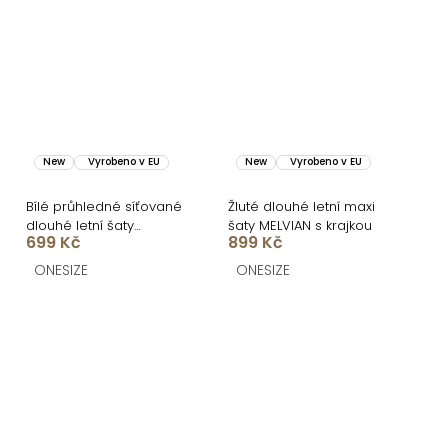
New
Vyrobeno v EU
New
Vyrobeno v EU
Bílé průhledné síťované
Žluté dlouhé letní maxi
dlouhé letní šaty
šaty MELVIAN s krajkou
699 Kč
899 Kč
LOUVERA
ONESIZE
ONESIZE