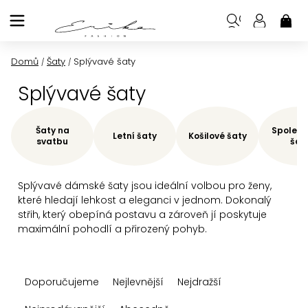
Přejít
na
NÁK
KOŠ
obsah
Domů
Šaty
Splývavé šaty
/
/
Splývavé šaty
Šaty na
Společe
Letní šaty
Košilové šaty
svatbu
šat
Splývavé dámské šaty jsou ideální volbou pro ženy,
které hledají lehkost a eleganci v jednom. Dokonalý
střih, který obepíná postavu a zároveň jí poskytuje
maximální pohodlí a přirozený pohyb.
Ř
Doporučujeme
Nejlevnější
Nejdražší
a