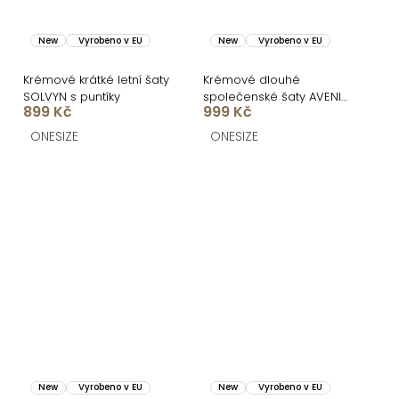
New
Vyrobeno v EU
New
Vyrobeno v EU
Krémové krátké letní šaty
Krémové dlouhé
SOLVYN s puntíky
společenské šaty AVENIA
899 Kč
999 Kč
na ramínka
ONESIZE
ONESIZE
New
Vyrobeno v EU
New
Vyrobeno v EU