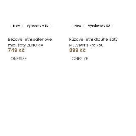
New
Vyrobeno v EU
New
Vyrobeno v EU
Béžové letní saténové
Růžové letní dlouhé šaty
midi šaty ZENORIA
MELVIAN s krajkou
749 Kč
899 Kč
ONESIZE
ONESIZE