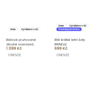
New
Vyrobeno v EU
New
Vyrobeno v EU
Předobjednávka
Béžové pruhované
Bílé krátké letní šaty
dlouhé oversized
BRINELLE
1 099 Kč
699 Kč
bavlněné maxi košilové
šaty FLARETA
ONESIZE
ONESIZE