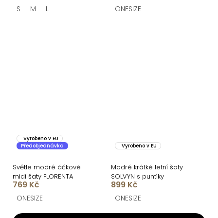
S
M
L
ONESIZE
Vyrobeno v EU
Předobjednávka
Vyrobeno v EU
Světle modré áčkové
Modré krátké letní šaty
midi šaty FLORENTA
SOLVYN s puntíky
769 Kč
899 Kč
ONESIZE
ONESIZE