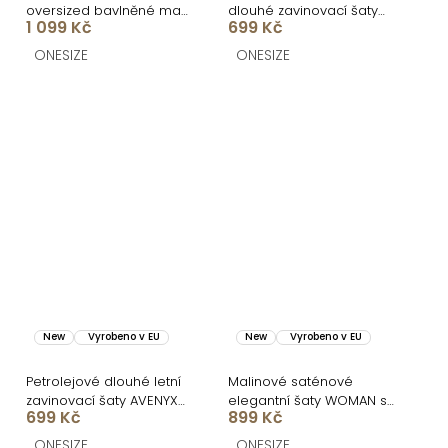
oversized bavlněné maxi
dlouhé zavinovací šaty
1 099 Kč
699 Kč
košilové šaty FLARETA
AVENYXA s páskem
ONESIZE
ONESIZE
New
Vyrobeno v EU
New
Vyrobeno v EU
Petrolejové dlouhé letní
Malinové saténové
zavinovací šaty AVENYXA
elegantní šaty WOMAN s
699 Kč
899 Kč
s páskem
dlouhým rukávem
ONESIZE
ONESIZE