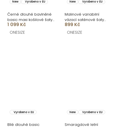
New
Vyrobeno v EU
New
Vyrobeno v EU
Černé dlouhé bavlněné
Malinové variabilní
basic maxi košilové šaty
vázací saténové šaty
1 099 Kč
899 Kč
FLARETA
VALERDI a rozparkem
ONESIZE
ONESIZE
Vyrobeno v EU
New
Vyrobeno v EU
Bílé dlouhé basic
Smaragdové letní