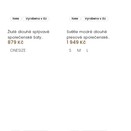
New
Vyrobeno v EU
New
Vyrobeno v EU
Žluté dlouhé splývavé
Světle modré dlouhé
společenské šaty
plesové společenské
879 Kč
1 949 Kč
LERDISEL na ramínka
šaty CELLINES
ONESIZE
S
M
L