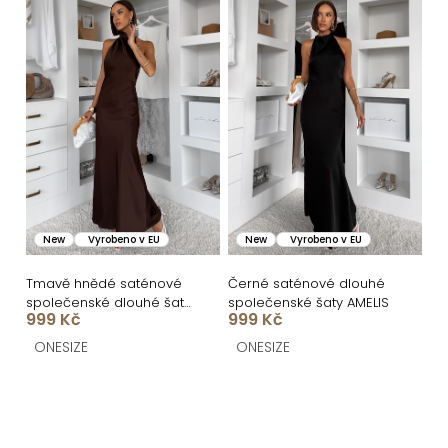
New
Vyrobeno v EU
New
Vyrobeno v EU
Tmavě hnědé saténové
Černé saténové dlouhé
společenské dlouhé šaty
společenské šaty AMELIS
999 Kč
999 Kč
AMELIS
ONESIZE
ONESIZE