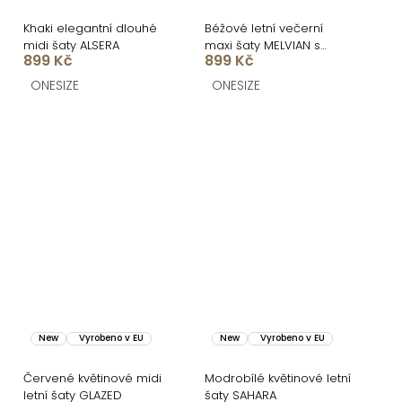
Khaki elegantní dlouhé
Béžové letní večerní
midi šaty ALSERA
maxi šaty MELVIAN s
899 Kč
899 Kč
krajkou
ONESIZE
ONESIZE
New
Vyrobeno v EU
New
Vyrobeno v EU
Červené květinové midi
Modrobílé květinové letní
letní šaty GLAZED
šaty SAHARA