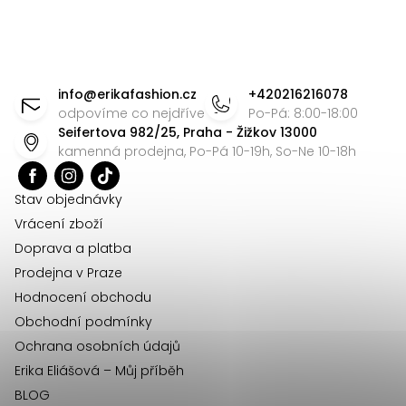
i
s
u
Z
á
info
@
erikafashion.cz
+420216216078
p
odpovíme co nejdříve
Po-Pá: 8:00-18:00
Seifertova 982/25, Praha - Žižkov 13000
a
kamenná prodejna, Po-Pá 10-19h, So-Ne 10-18h
t
í
Stav objednávky
Vrácení zboží
Doprava a platba
Prodejna v Praze
Hodnocení obchodu
Obchodní podmínky
Ochrana osobních údajů
Erika Eliášová – Můj příběh
BLOG