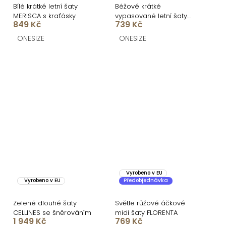
Bílé krátké letní šaty
Béžové krátké
MERISCA s kraťásky
vypasované letní šaty
849 Kč
739 Kč
BRINELLE na ramínka
ONESIZE
ONESIZE
Vyrobeno v EU
Vyrobeno v EU
Předobjednávka
Zelené dlouhé šaty
Světle růžové áčkové
CELLINES se šněrováním
midi šaty FLORENTA
1 949 Kč
769 Kč