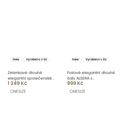
New
Vyrobeno v EU
New
Vyrobeno v EU
Zelenkavé dlouhé
Fialové elegantní dlouhé
elegantní společenské
šaty ALSERA s
1 249 Kč
899 Kč
šaty BELLARA na ramínka
vycpávkami
ONESIZE
ONESIZE