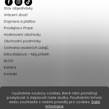
t
í
Stav objednávky
Vrácení zboží
Doprava a platba
Prodejna v Praze
Hodnocení obchodu
Obchodní podmínky
Ochrana osobních údajů
Erika Eliášová – Můj příběh
BLOG
Kariéra
Kontakt
Využíváme soubory cookies, které nám pomáhají
erikafashion.sk
poskytovat a zlepšovat naše služby. Používáním tohoto
Copyright 2026
Erika Fashion
. Všechna práva vyhrazena.
webu souhlasíte s našimi pravidly pro cookies.
Další
Vytvořil Shoptet Premium
&
informace