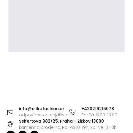
Z
á
info
@
erikafashion.cz
+420216216078
p
odpovíme co nejdříve
Po-Pá: 8:00-18:00
Seifertova 982/25, Praha - Žižkov 13000
a
kamenná prodejna, Po-Pá 10-19h, So-Ne 10-18h