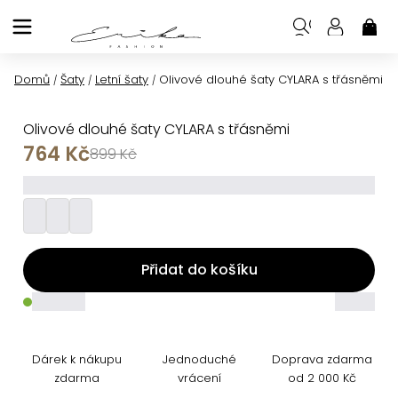
Přejít
na
NÁK
KOŠ
obsah
Domů
Šaty
Letní šaty
Olivové dlouhé šaty CYLARA s třásněmi
/
/
/
Olivové dlouhé šaty CYLARA s třásněmi
764 Kč
899 Kč
_________
Přidat do košíku
_____
_____
Dárek k nákupu
Jednoduché
Doprava zdarma
zdarma
vrácení
od 2 000 Kč