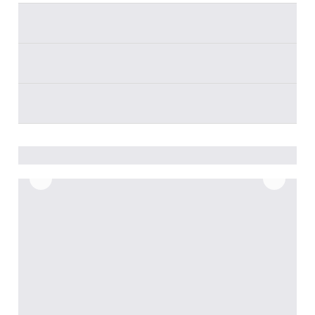
________
________
________