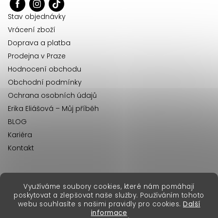
t
í
Stav objednávky
Vrácení zboží
Doprava a platba
Prodejna v Praze
Hodnocení obchodu
Obchodní podmínky
Ochrana osobních údajů
Erika Eliášová – Můj příběh
BLOG
Kariéra
Kontakt
Využíváme soubory cookies, které nám pomáhají
erikafashion.sk
poskytovat a zlepšovat naše služby. Používáním tohoto
Copyright 2026
Erika Fashion
. Všechna práva vyhrazena.
webu souhlasíte s našimi pravidly pro cookies.
Další
Vytvořil Shoptet Premium
&
informace