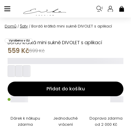
Přejít
na
NÁK
KOŠ
obsah
Domů
Šaty
Bordó krátká mini sukně DIVOLET s aplikací
/
/
Vyrobeno v EU
Bordó krátká mini sukně DIVOLET s aplikací
559 Kč
699 Kč
_________
Přidat do košíku
_____
_____
Dárek k nákupu
Jednoduché
Doprava zdarma
zdarma
vrácení
od 2 000 Kč