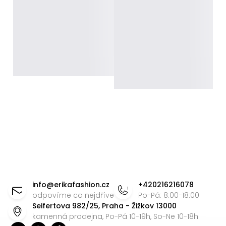
Z
á
info
@
erikafashion.cz
+420216216078
p
odpovíme co nejdříve
Po-Pá: 8:00-18:00
Seifertova 982/25, Praha - Žižkov 13000
a
kamenná prodejna, Po-Pá 10-19h, So-Ne 10-18h