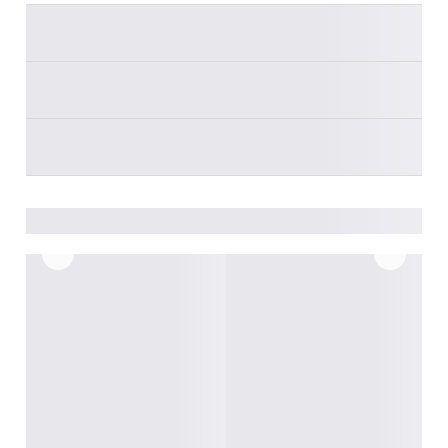
________
________
________