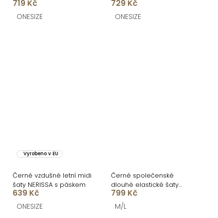
719 Kč
729 Kč
s krajkou
ONESIZE
ONESIZE
Vyrobeno v EU
Černé vzdušné letní midi
Černé společenské
šaty NERISSA s páskem
dlouhé elastické šaty
639 Kč
799 Kč
FATOUNY
ONESIZE
M/L