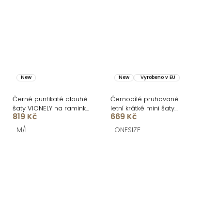
New
New
Vyrobeno v EU
Černé puntikaté dlouhé
Černobílé pruhované
šaty VIONELY na raminka
letní krátké mini šaty
819 Kč
669 Kč
a krajkou
BALUNE
M/L
ONESIZE