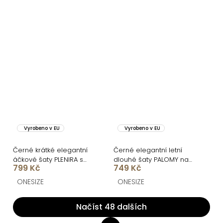
Vyrobeno v EU
Vyrobeno v EU
Černé krátké elegantní
Černé elegantní letní
áčkové šaty PLENIRA s
dlouhé šaty PALOMY na
799 Kč
749 Kč
krátkým rukávem
ramínkách
ONESIZE
ONESIZE
Načíst 48 dalších