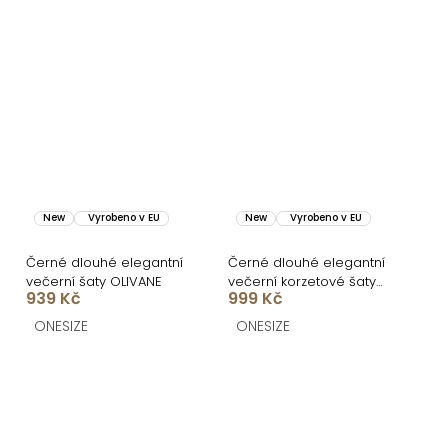
New
Vyrobeno v EU
New
Vyrobeno v EU
Černé dlouhé elegantní
Černé dlouhé elegantní
večerní šaty OLIVANE
večerní korzetové šaty
939 Kč
999 Kč
MIRELLA
ONESIZE
ONESIZE