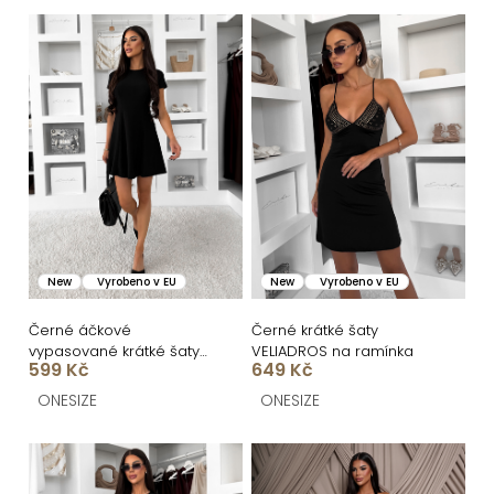
n
V
í
ý
p
p
r
i
o
s
d
p
u
r
k
o
New
Vyrobeno v EU
New
Vyrobeno v EU
t
d
ů
u
Černé áčkové
Černé krátké šaty
vypasované krátké šaty
VELIADROS na ramínka
k
599 Kč
649 Kč
UTARALY
t
ONESIZE
ONESIZE
ů