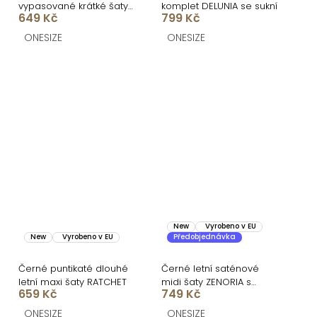
vypasované krátké šaty
komplet DELUNIA se sukní
649 Kč
799 Kč
BUMBLEE
ONESIZE
ONESIZE
New
Vyrobeno v EU
New
Vyrobeno v EU
Předobjednávka
Černé puntikaté dlouhé
Černé letní saténové
letní maxi šaty RATCHET
midi šaty ZENORIA s
659 Kč
749 Kč
krajkou
ONESIZE
ONESIZE