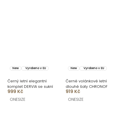
New
Vyrobeno v EU
New
Vyrobeno v EU
Černý letní elegantní
Černé volánkové letní
komplet DERVIA se sukní
dlouhé šaty CHRONOF
999 Kč
919 Kč
ONESIZE
ONESIZE