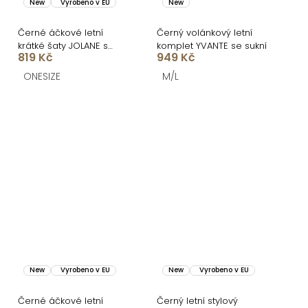
New
Vyrobeno v EU
New
Černé áčkové letní
Černý volánkový letní
krátké šaty JOLANE s
komplet YVANTE se sukní
819 Kč
949 Kč
puntíky
ONESIZE
M/L
New
Vyrobeno v EU
New
Vyrobeno v EU
Černé áčkové letní
Černý letní stylový