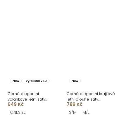
New
Vyrobeno v EU
New
Černé elegantní
Černé elegantní krajkové
volánkové letní šaty
letní dlouhé šaty
949 Kč
789 Kč
VELANA
MALLONE
ONESIZE
S/M
M/L