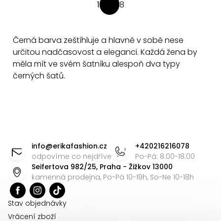
O
1
8
S
v
t
l
r
á
Černá barva zeštíhluje a hlavně v sobě nese
á
d
určitou nadčasovost a eleganci. Každá žena by
n
a
měla mít ve svém šatníku alespoň dva typy
k
černých šatů.
c
o
v
í
á
p
n
r
í
Z
v
k
á
info
@
erikafashion.cz
+420216216078
y
p
odpovíme co nejdříve
Po-Pá: 8:00-18:00
v
Seifertova 982/25, Praha - Žižkov 13000
a
kamenná prodejna, Po-Pá 10-19h, So-Ne 10-18h
ý
t
p
í
Stav objednávky
i
s
Vrácení zboží