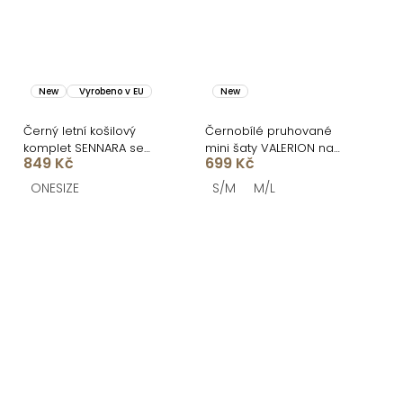
New
Vyrobeno v EU
New
Černý letní košilový
Černobílé pruhované
komplet SENNARA se
mini šaty VALERION na
849 Kč
699 Kč
sukní
ramínka
ONESIZE
S/M
M/L