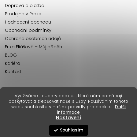
u
Doprava a platba
Prodejna v Praze
Hodnocení obchodu
Obchodní podmínky
Ochrana osobních údajů
Erika Eliášová – Můj příběh
BLOG
Kariéra
Kontakt
Využíváme soubory cookies, které nám pomáhají
erikafashion.sk
poskytovat a zlepšovat naše služby. Používáním tohoto
Copyright 2026
Erika Fashion
. Všechna práva vyhrazena.
webu souhlasíte s našimi pravidly pro cookies.
Další
Vytvořil Shoptet Premium
&
informace
Nastavení
Souhlasím