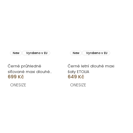
New
Vyrobeno v EU
New
Vyrobeno v EU
Černé průhledné
Černé letní dlouhé maxi
síťované maxi dlouhé
šaty ETOLIA
699 Kč
649 Kč
letní šaty LOUVERA
ONESIZE
ONESIZE