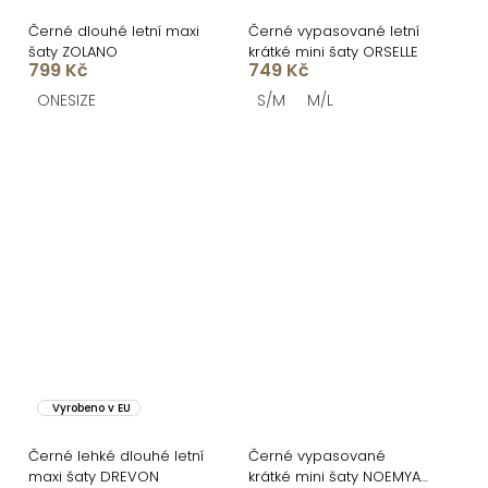
Černé dlouhé letní maxi
Černé vypasované letní
šaty ZOLANO
krátké mini šaty ORSELLE
799 Kč
749 Kč
ONESIZE
S/M
M/L
Vyrobeno v EU
Černé lehké dlouhé letní
Černé vypasované
maxi šaty DREVON
krátké mini šaty NOEMYA