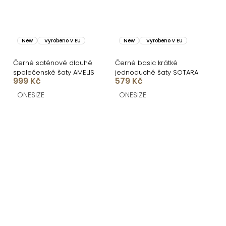
New
Vyrobeno v EU
New
Vyrobeno v EU
Černé saténové dlouhé
Černé basic krátké
společenské šaty AMELIS
jednoduché šaty SOTARA
999 Kč
579 Kč
ONESIZE
ONESIZE