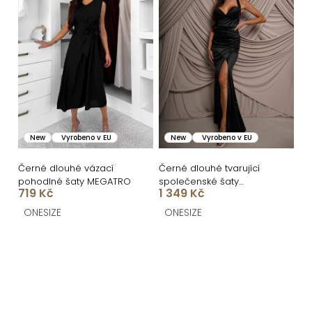
New
Vyrobeno v EU
New
Vyrobeno v EU
Černé dlouhé vázací
Černé dlouhé tvarující
pohodlné šaty MEGATRO
společenské šaty
719 Kč
1 349 Kč
FRUESTA
ONESIZE
ONESIZE