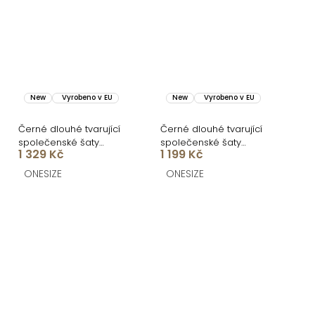
New
Vyrobeno v EU
New
Vyrobeno v EU
Černé dlouhé tvarující
Černé dlouhé tvarující
společenské šaty
společenské šaty
1 329 Kč
1 199 Kč
CRUNCHA na jedno
BRANFLA s výstřihem
rameno
ONESIZE
ONESIZE