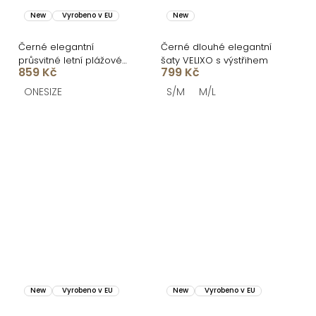
New
Vyrobeno v EU
New
Černé elegantní
Černé dlouhé elegantní
průsvitné letní plážové
šaty VELIXO s výstřihem
859 Kč
799 Kč
maxi šaty UMARIE s
dlouhým rukávem
ONESIZE
S/M
M/L
New
Vyrobeno v EU
New
Vyrobeno v EU