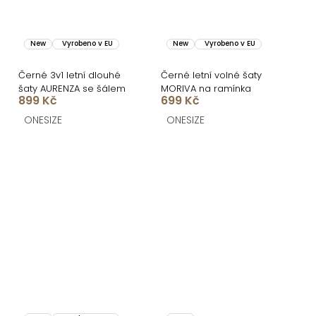
New
Vyrobeno v EU
New
Vyrobeno v EU
Černé 3v1 letní dlouhé
Černé letní volné šaty
šaty AURENZA se šálem
MORIVA na ramínka
899 Kč
699 Kč
ONESIZE
ONESIZE