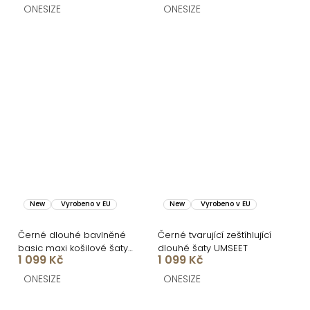
ONESIZE
ONESIZE
New
Vyrobeno v EU
New
Vyrobeno v EU
Černé dlouhé bavlněné
Černé tvarující zeštíhlující
basic maxi košilové šaty
dlouhé šaty UMSEET
1 099 Kč
1 099 Kč
FLARETA
ONESIZE
ONESIZE