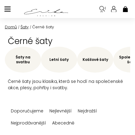
Přejít
na
NÁK
KOŠ
obsah
Domů
Šaty
Černé šaty
/
/
Černé šaty
Šaty na
Společe
Letní šaty
Košilové šaty
svatbu
šat
Černé šaty jsou klasika, která se hodí na společenské
akce, plesy, pohřby i svatby.
Ř
Doporučujeme
Nejlevnější
Nejdražší
a
z
Nejprodávanější
Abecedně
e