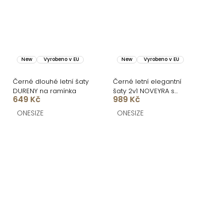
New
Vyrobeno v EU
New
Vyrobeno v EU
Černé dlouhé letní šaty
Černé letní elegantní
DURENY na ramínka
šaty 2v1 NOVEYRA s
649 Kč
989 Kč
puntíky
ONESIZE
ONESIZE