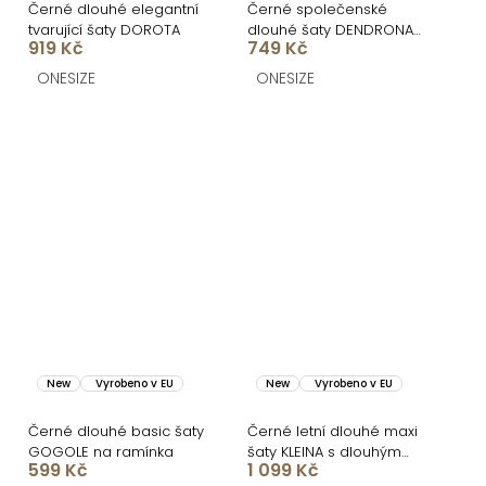
Černé dlouhé elegantní
Černé společenské
tvarující šaty DOROTA
dlouhé šaty DENDRONA
919 Kč
749 Kč
za krk s výstřihem
ONESIZE
ONESIZE
New
Vyrobeno v EU
New
Vyrobeno v EU
Černé dlouhé basic šaty
Černé letní dlouhé maxi
GOGOLE na ramínka
šaty KLEINA s dlouhým
599 Kč
1 099 Kč
rukávem