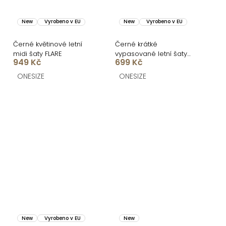
New
Vyrobeno v EU
New
Vyrobeno v EU
Černé květinové letní
Černé krátké
midi šaty FLARE
vypasované letní šaty
949 Kč
699 Kč
BRINELLE
ONESIZE
ONESIZE
New
Vyrobeno v EU
New