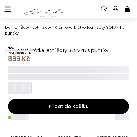
Přejít
na
NÁK
KOŠ
obsah
Domů
Šaty
Letní šaty
Krémové krátké letní šaty SOLVYN s
/
/
/
puntíky
New
Krémové krátké letní šaty SOLVYN s puntíky
Vyrobeno v EU
899 Kč
_____
_________
Přidat do košíku
_____
_____