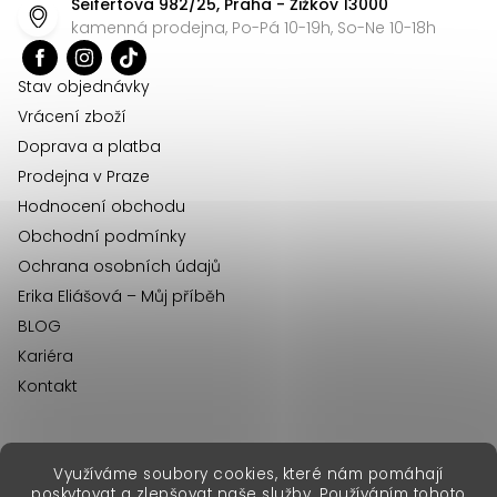
Seifertova 982/25, Praha - Žižkov 13000
a
kamenná prodejna, Po-Pá 10-19h, So-Ne 10-18h
t
í
Stav objednávky
Vrácení zboží
Doprava a platba
Prodejna v Praze
Hodnocení obchodu
Obchodní podmínky
Ochrana osobních údajů
Erika Eliášová – Můj příběh
BLOG
Kariéra
Kontakt
Využíváme soubory cookies, které nám pomáhají
erikafashion.sk
poskytovat a zlepšovat naše služby. Používáním tohoto