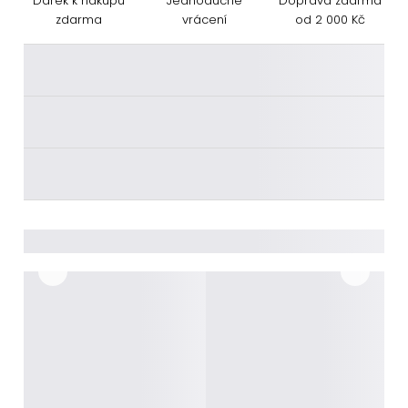
Dárek k nákupu
Jednoduché
Doprava zdarma
zdarma
vrácení
od 2 000 Kč
________
________
________