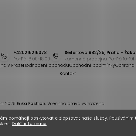
+420216216078
Seifertova 982/25, Praha - Žižko
Po-Pá: 8:00-18:00
kamenná prodejna, Po-Pá 10-19h,
jna v Praze
Hodnocení obchodu
Obchodní podmínky
Ochrana 
Kontakt
ht 2026
Erika Fashion
. Všechna práva vyhrazena.
nám pomáhají poskytovat a zlepšovat naše služby. Používáním
okies.
Další informace