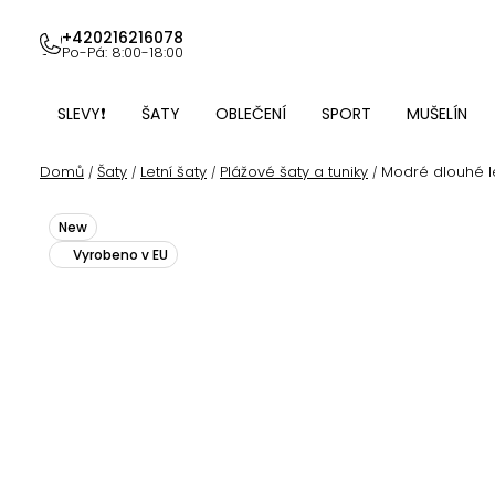
Přejít
na
+420216216078
Po-Pá: 8:00-18:00
obsah
SLEVY❗
ŠATY
OBLEČENÍ
SPORT
MUŠELÍN
Domů
Šaty
Letní šaty
Plážové šaty a tuniky
Modré dlouhé le
/
/
/
/
New
Vyrobeno v EU