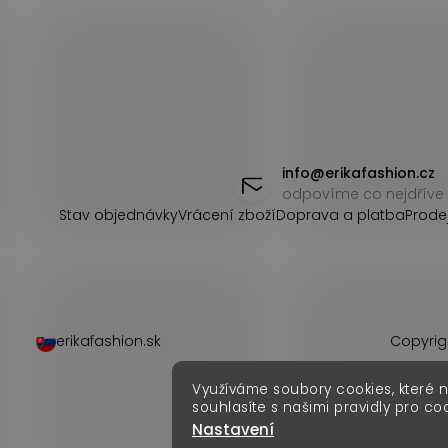
Z
á
info
@
erikafashion.cz
odpovíme co nejdříve
p
Stav objednávky
Vrácení zboží
Doprava a platba
Prode
a
t
í
erikafashion.sk
Copyrig
Využíváme soubory cookies, které 
souhlasíte s našimi pravidly pro co
Nastavení