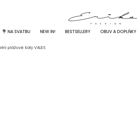
💐 NA SVATBU
NEW IN!
BESTSELLERY
OBUV A DOPLŇKY
tní plážové šaty VALES