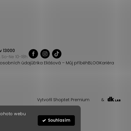
v 13000
 So-Ne 10-18h
osobních údajů
Erika Eliášová – Můj příběh
BLOG
Kariéra
Vytvořil Shoptet Premium
&
 tohoto webu
Souhlasím