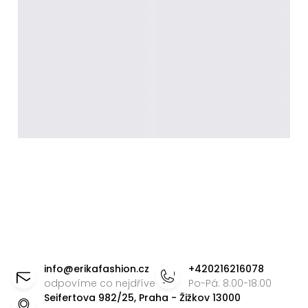
Z
á
info
@
erikafashion.cz
+420216216078
p
odpovíme co nejdříve
Po-Pá: 8:00-18:00
Seifertova 982/25, Praha - Žižkov 13000