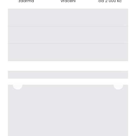
zdarma
vrácení
od 2 000 Kč
________
________
________