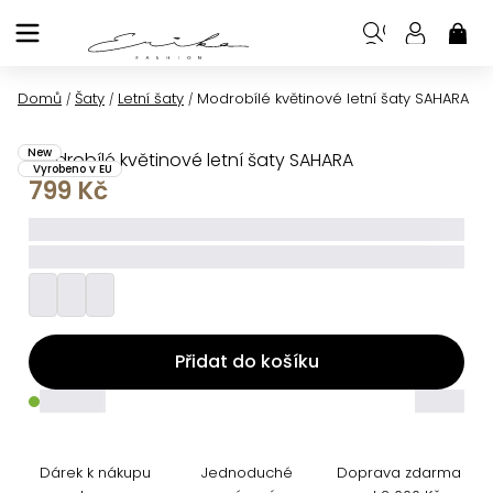
Přejít
na
NÁK
KOŠ
obsah
Domů
Šaty
Letní šaty
Modrobílé květinové letní šaty SAHARA
/
/
/
New
Modrobílé květinové letní šaty SAHARA
Vyrobeno v EU
799 Kč
_____
_________
Přidat do košíku
_____
_____
Dárek k nákupu
Jednoduché
Doprava zdarma