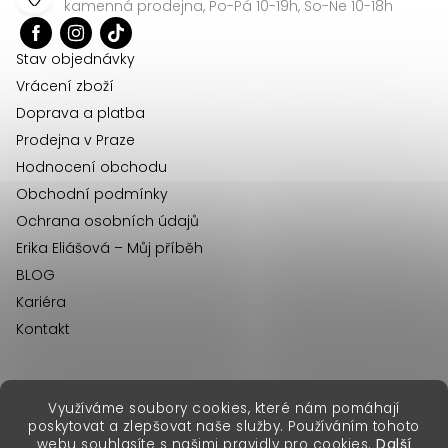
a
kamenná prodejna, Po-Pá 10-19h, So-Ne 10-18h
t
í
Stav objednávky
Vrácení zboží
Doprava a platba
Prodejna v Praze
Hodnocení obchodu
Obchodní podmínky
Ochrana osobních údajů
Erika Eliášová – Můj příběh
BLOG
Kariéra
Kontakt
Využíváme soubory cookies, které nám pomáhají
erikafashion.sk
poskytovat a zlepšovat naše služby. Používáním tohoto
Copyright 2026
Erika Fashion
. Všechna práva vyhrazena.
webu souhlasíte s našimi pravidly pro cookies.
Další