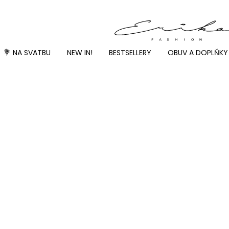
💐 NA SVATBU
NEW IN!
BESTSELLERY
OBUV A DOPLŇKY