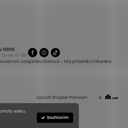
v 13000
 So-Ne 10-18h
osobních údajů
Erika Eliášová – Můj příběh
BLOG
Kariéra
Vytvořil Shoptet Premium
&
 tohoto webu
Souhlasím