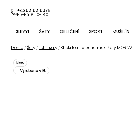
Přejít
na
+420216216078
Po-Pá: 8:00-18:00
obsah
SLEVY❗
ŠATY
OBLEČENÍ
SPORT
MUŠELÍN
Domů
Šaty
Letní šaty
Khaki letní dlouhé maxi šaty MORIVA
/
/
/
New
Vyrobeno v EU