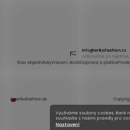
Z
á
info
@
erikafashion.cz
odpovíme co nejdříve
p
Stav objednávky
Vrácení zboží
Doprava a platba
Prode
a
t
í
erikafashion.sk
Copyrig
Využíváme soubory cookies, které 
souhlasíte s našimi pravidly pro co
Nastavení