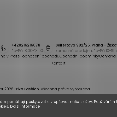
+420216216078
Seifertova 982/25, Praha - Žižko
Po-Pá: 8:00-18:00
kamenná prodejna, Po-Pá 10-19h,
jna v Praze
Hodnocení obchodu
Obchodní podmínky
Ochrana 
Kontakt
ht 2026
Erika Fashion
. Všechna práva vyhrazena.
nám pomáhají poskytovat a zlepšovat naše služby. Používáním
okies.
Další informace