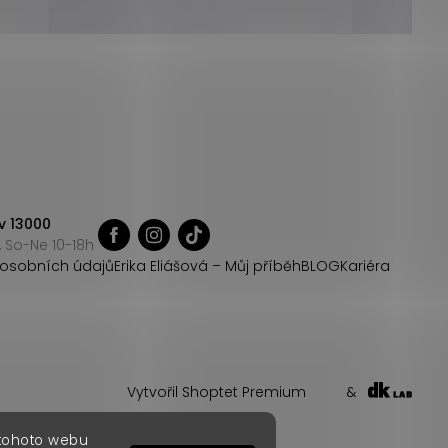
v 13000
 So-Ne 10-18h
osobních údajů
Erika Eliášová – Můj příběh
BLOG
Kariéra
Vytvořil Shoptet Premium
&
 tohoto webu