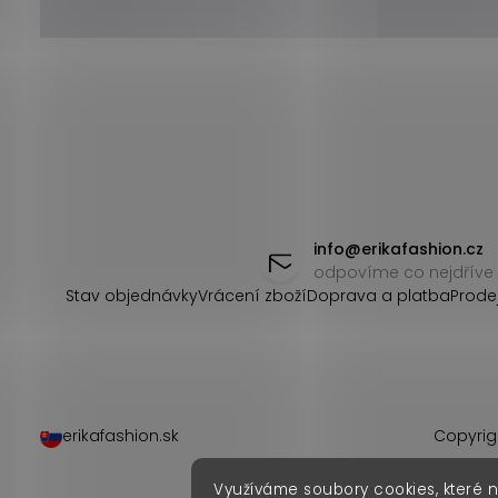
Z
á
info
@
erikafashion.cz
odpovíme co nejdříve
p
Stav objednávky
Vrácení zboží
Doprava a platba
Prode
a
t
í
erikafashion.sk
Copyrig
Využíváme soubory cookies, které 