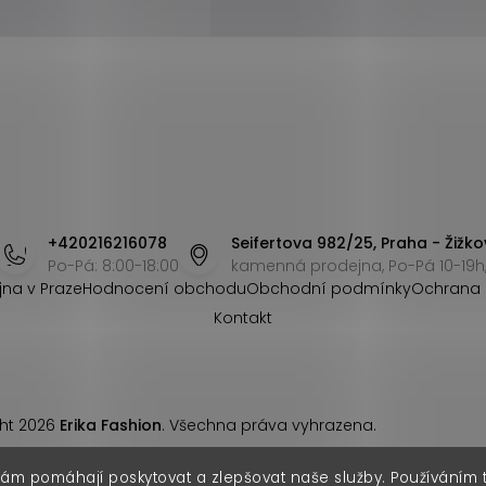
+420216216078
Seifertova 982/25, Praha - Žižko
Po-Pá: 8:00-18:00
kamenná prodejna, Po-Pá 10-19h,
jna v Praze
Hodnocení obchodu
Obchodní podmínky
Ochrana 
Kontakt
ht 2026
Erika Fashion
. Všechna práva vyhrazena.
nám pomáhají poskytovat a zlepšovat naše služby. Používáním