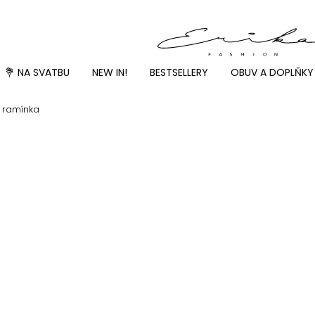
💐 NA SVATBU
NEW IN!
BESTSELLERY
OBUV A DOPLŇKY
 ramínka