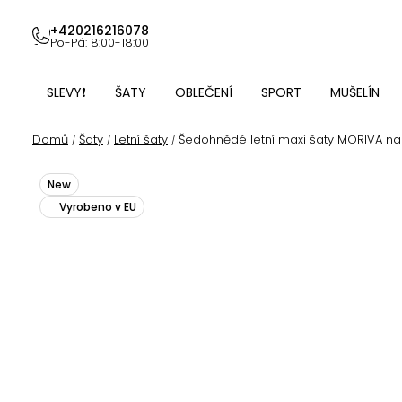
Přejít
na
+420216216078
Po-Pá: 8:00-18:00
obsah
SLEVY❗
ŠATY
OBLEČENÍ
SPORT
MUŠELÍN
Domů
Šaty
Letní šaty
Šedohnědé letní maxi šaty MORIVA na
/
/
/
New
Vyrobeno v EU