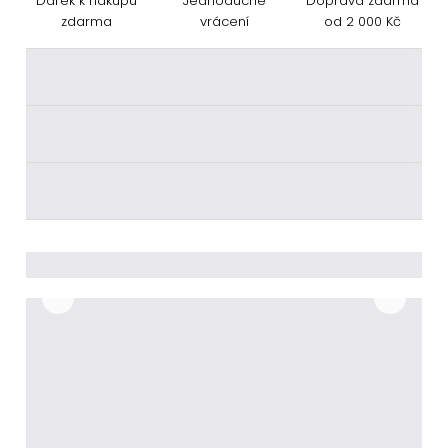
Dárek k nákupu
Jednoduché
Doprava zdarma
zdarma
vrácení
od 2 000 Kč
________
________
________