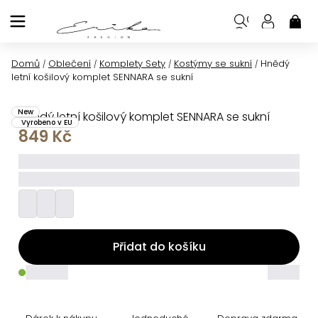
Přejít
na
NÁK
KOŠ
obsah
Domů
Oblečení
Komplety Sety
Kostýmy se sukní
Hnědý
/
/
/
/
letní košilový komplet SENNARA se sukní
New
Hnědý letní košilový komplet SENNARA se sukní
Vyrobeno v EU
849 Kč
_____
_________
Přidat do košíku
_____
_____