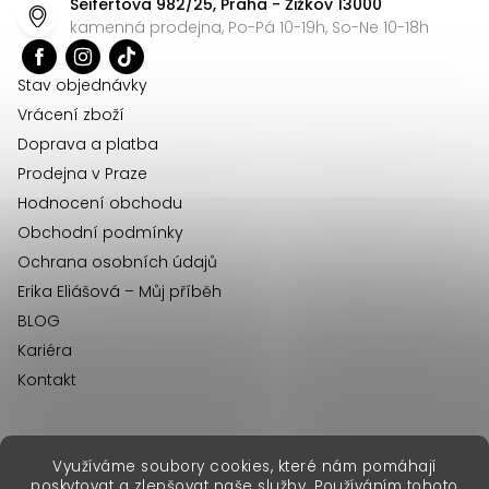
Seifertova 982/25, Praha - Žižkov 13000
a
kamenná prodejna, Po-Pá 10-19h, So-Ne 10-18h
t
í
Stav objednávky
Vrácení zboží
Doprava a platba
Prodejna v Praze
Hodnocení obchodu
Obchodní podmínky
Ochrana osobních údajů
Erika Eliášová – Můj příběh
BLOG
Kariéra
Kontakt
Využíváme soubory cookies, které nám pomáhají
erikafashion.sk
poskytovat a zlepšovat naše služby. Používáním tohoto