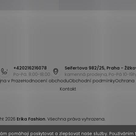
+420216216078
Seifertova 982/25, Praha - Žižko
Po-Pá: 8:00-18:00
kamenná prodejna, Po-Pá 10-19h,
jna v Praze
Hodnocení obchodu
Obchodní podmínky
Ochrana 
Kontakt
ht 2026
Erika Fashion
. Všechna práva vyhrazena.
nám pomáhají poskytovat a zlepšovat naše služby. Používáním