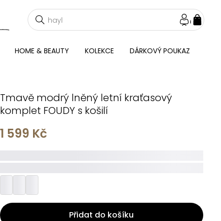
NÁKU
KOŠÍ
HOME & BEAUTY
KOLEKCE
DÁRKOVÝ POUKAZ
Tmavě modrý lněný letní kraťasový
komplet FOUDY s košilí
1 599 Kč
_____
_________
Přidat do košíku