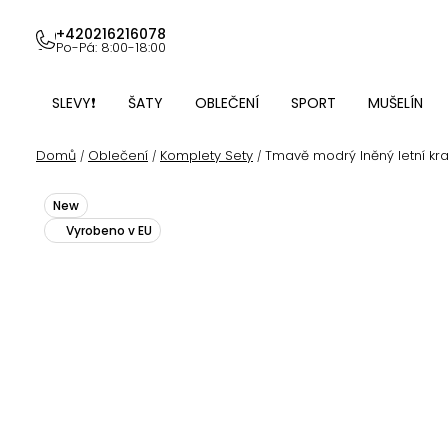
Přejít
na
+420216216078
Po-Pá: 8:00-18:00
obsah
SLEVY❗
ŠATY
OBLEČENÍ
SPORT
MUŠELÍN
Domů
Oblečení
Komplety Sety
Tmavě modrý lněný letní kra
/
/
/
New
Vyrobeno v EU