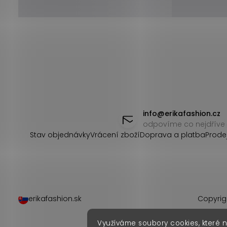
Z
á
info
@
erikafashion.cz
odpovíme co nejdříve
p
Stav objednávky
Vrácení zboží
Doprava a platba
Prode
a
t
í
erikafashion.sk
Copyrig
Využíváme soubory cookies, které 