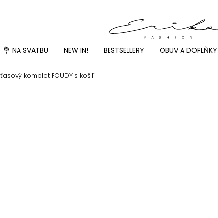
💐 NA SVATBU
NEW IN!
BESTSELLERY
OBUV A DOPLŇKY
ťasový komplet FOUDY s košilí