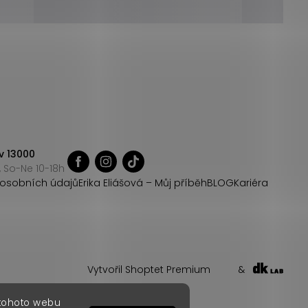
v 13000
 So-Ne 10-18h
osobních údajů
Erika Eliášová – Můj příběh
BLOG
Kariéra
Vytvořil Shoptet Premium
&
 tohoto webu