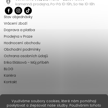
a
kamenná prodejna, Po-Pá 10-19h, So-Ne 10-18h
t
í
Stav objednávky
Vrácení zboží
Doprava a platba
Prodejna v Praze
Hodnocení obchodu
Obchodní podmínky
Ochrana osobních údajů
Erika Eliášová – Můj příběh
BLOG
Kariéra
Kontakt
Využíváme soubory cookies, které nám pomáhají
erikafashion.sk
poskytovat a zlepšovat naše služby. Používáním tohoto