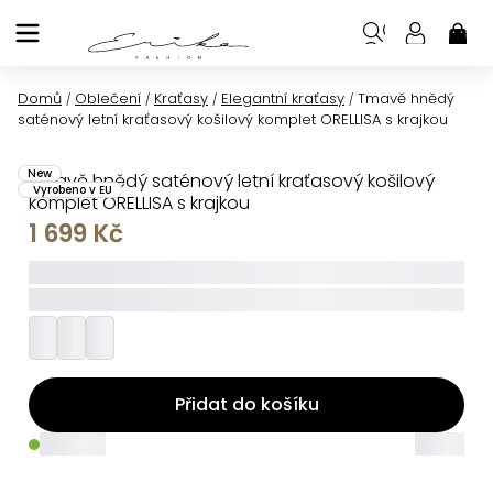
Přejít
na
NÁK
KOŠ
obsah
Domů
Oblečení
Kraťasy
Elegantní kraťasy
Tmavě hnědý
/
/
/
/
saténový letní kraťasový košilový komplet ORELLISA s krajkou
New
Tmavě hnědý saténový letní kraťasový košilový
Vyrobeno v EU
komplet ORELLISA s krajkou
1 699 Kč
_____
_________
Přidat do košíku
_____
_____