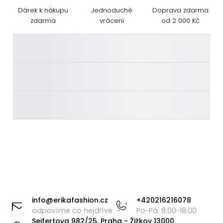
Dárek k nákupu
Jednoduché
Doprava zdarma
zdarma
vrácení
od 2 000 Kč
________
________
________
Z
á
info
@
erikafashion.cz
+420216216078
p
odpovíme co nejdříve
Po-Pá: 8:00-18:00
Seifertova 982/25, Praha - Žižkov 13000