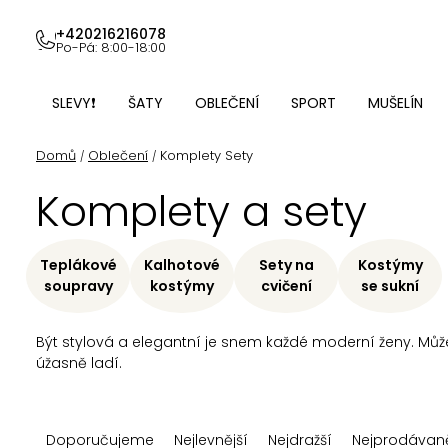
Přejít
na
+420216216078
Po-Pá: 8:00-18:00
obsah
SLEVY❗
ŠATY
OBLEČENÍ
SPORT
MUŠELÍN
Domů
Oblečení
Komplety Sety
/
/
Komplety a sety
Teplákové
Kalhotové
Sety na
Kostýmy
soupravy
kostýmy
cvičení
se sukní
Být stylová a elegantní je snem každé moderní ženy. M
úžasně ladí.
Ř
Doporučujeme
Nejlevnější
Nejdražší
Nejprodávaně