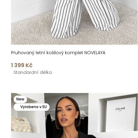
t
k
ů
t
ů
Pruhovaný letní košilový komplet NOVELAYA
1 399 Kč
Standardní délka
New
Vyrobeno v EU