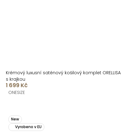
Krémový luxusní saténový košilový komplet ORELLISA
s krajkou
1 699 Kč
ONESIZE
New
Vyrobeno v EU