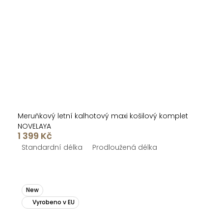
Meruňkový letní kalhotový maxi košilový komplet
NOVELAYA
1 399 Kč
Standardní délka
Prodloužená délka
New
Vyrobeno v EU