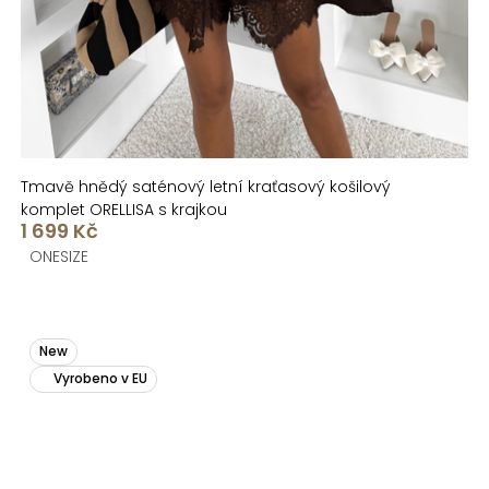
Tmavě hnědý saténový letní kraťasový košilový
komplet ORELLISA s krajkou
1 699 Kč
ONESIZE
New
Vyrobeno v EU