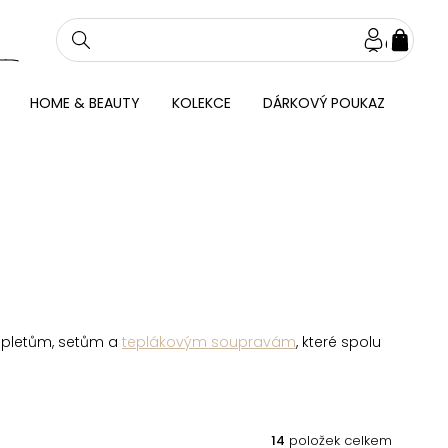
NÁKU
KOŠÍ
HOME & BEAUTY
KOLEKCE
DÁRKOVÝ POUKAZ
mpletům, setům a
teplákovým soupravám
, které spolu
14
položek celkem