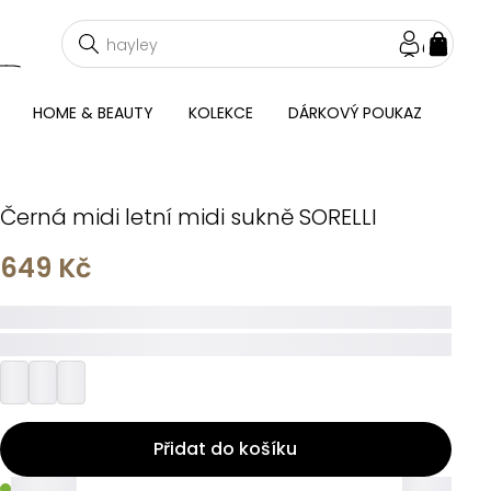
NÁKU
KOŠÍ
HOME & BEAUTY
KOLEKCE
DÁRKOVÝ POUKAZ
Černá midi letní midi sukně SORELLI
649 Kč
_____
_________
Přidat do košíku
_____
_____