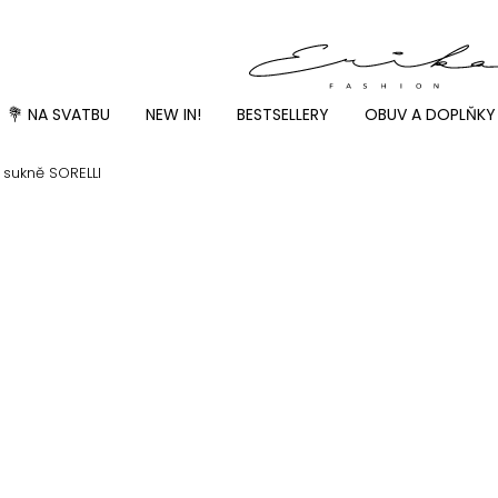
💐 NA SVATBU
NEW IN!
BESTSELLERY
OBUV A DOPLŇKY
 sukně SORELLI