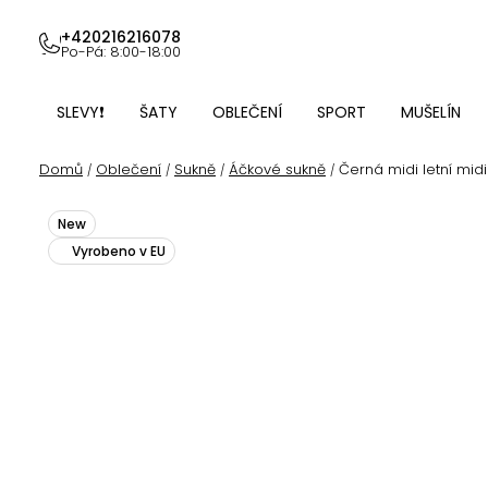
Přejít
na
+420216216078
Po-Pá: 8:00-18:00
obsah
SLEVY❗
ŠATY
OBLEČENÍ
SPORT
MUŠELÍN
Domů
Oblečení
Sukně
Áčkové sukně
Černá midi letní midi
/
/
/
/
New
Vyrobeno v EU