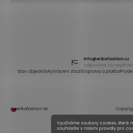
Z
á
info
@
erikafashion.cz
odpovíme co nejdříve
p
Stav objednávky
Vrácení zboží
Doprava a platba
Prode
a
t
í
erikafashion.sk
Copyrig
Využíváme soubory cookies, které 
souhlasíte s našimi pravidly pro co