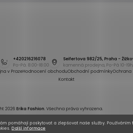
+420216216078
Seifertova 982/25, Praha - Žižko
Po-Pá: 8:00-18:00
kamenná prodejna, Po-Pá 10-19h,
jna v Praze
Hodnocení obchodu
Obchodní podmínky
Ochrana 
Kontakt
ht 2026
Erika Fashion
. Všechna práva vyhrazena.
nám pomáhají poskytovat a zlepšovat naše služby. Používáním
okies.
Další informace