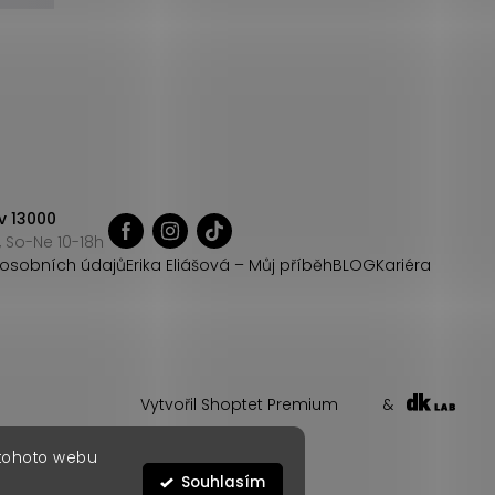
v 13000
 So-Ne 10-18h
osobních údajů
Erika Eliášová – Můj příběh
BLOG
Kariéra
Vytvořil Shoptet Premium
&
 tohoto webu
Souhlasím