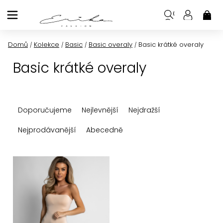
Přejít
na
NÁK
KOŠ
obsah
Domů
Kolekce
Basic
Basic overaly
Basic krátké overaly
/
/
/
/
Basic krátké overaly
Ř
Doporučujeme
Nejlevnější
Nejdražší
a
z
Nejprodávanější
Abecedně
e
n
V
í
ý
p
p
r
i