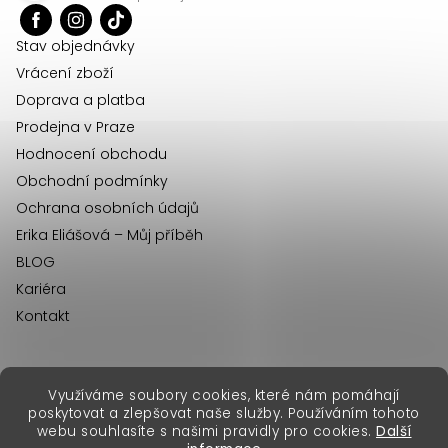
t
p
r
í
Stav objednávky
v
Vrácení zboží
k
Doprava a platba
y
Prodejna v Praze
v
Hodnocení obchodu
ý
Obchodní podmínky
p
Ochrana osobních údajů
i
Erika Eliášová – Můj příběh
s
BLOG
u
Kariéra
Kontakt
Využíváme soubory cookies, které nám pomáhají
erikafashion.sk
poskytovat a zlepšovat naše služby. Používáním tohoto
Copyright 2026
Erika Fashion
. Všechna práva vyhrazena.
webu souhlasíte s našimi pravidly pro cookies.
Další
Vytvořil Shoptet Premium
&