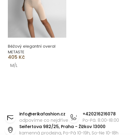
o
s
d
p
u
r
k
o
t
d
ů
u
Béžový elegantní overal
METASTE
k
405 Kč
t
M/L
ů
O
v
l
á
Z
d
á
info
@
erikafashion.cz
+420216216078
a
p
odpovíme co nejdříve
Po-Pá: 8:00-18:00
c
Seifertova 982/25, Praha - Žižkov 13000
a
í
kamenná prodejna, Po-Pá 10-19h, So-Ne 10-18h