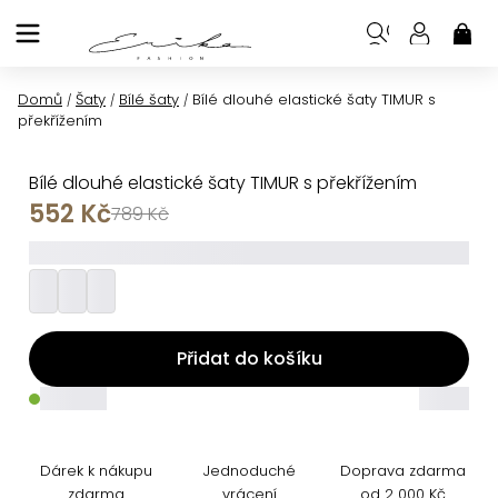
Přejít
na
NÁK
KOŠ
obsah
Domů
Šaty
Bílé šaty
Bílé dlouhé elastické šaty TIMUR s
/
/
/
překřížením
Bílé dlouhé elastické šaty TIMUR s překřížením
552 Kč
789 Kč
_________
Přidat do košíku
_____
_____
Dárek k nákupu
Jednoduché
Doprava zdarma
zdarma
vrácení
od 2 000 Kč