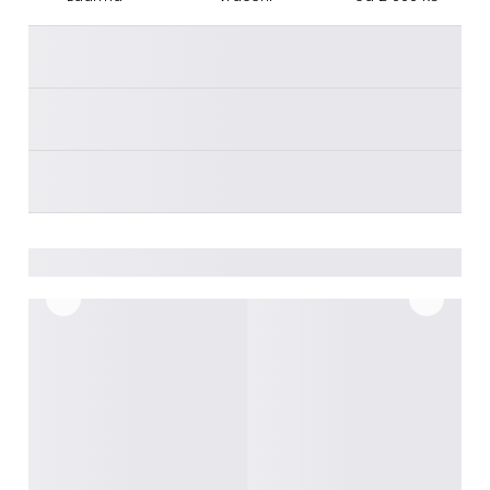
________
________
________