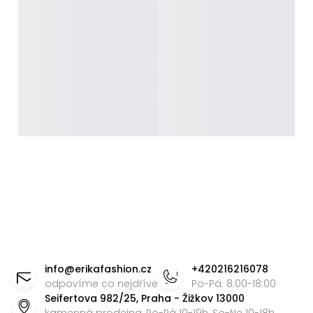
Z
á
info
@
erikafashion.cz
+420216216078
p
odpovíme co nejdříve
Po-Pá: 8:00-18:00
Seifertova 982/25, Praha - Žižkov 13000
a
kamenná prodejna, Po-Pá 10-19h, So-Ne 10-18h