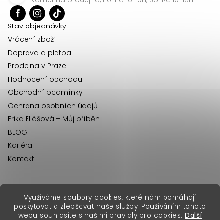
t
í
Stav objednávky
Vrácení zboží
Doprava a platba
Prodejna v Praze
Hodnocení obchodu
Obchodní podmínky
Ochrana osobních údajů
Erika Eliášová – Můj příběh
BLOG
Kariéra
Kontakt
Využíváme soubory cookies, které nám pomáhají
erikafashion.sk
poskytovat a zlepšovat naše služby. Používáním tohoto
Copyright 2026
Erika Fashion
. Všechna práva vyhrazena.
webu souhlasíte s našimi pravidly pro cookies.
Další