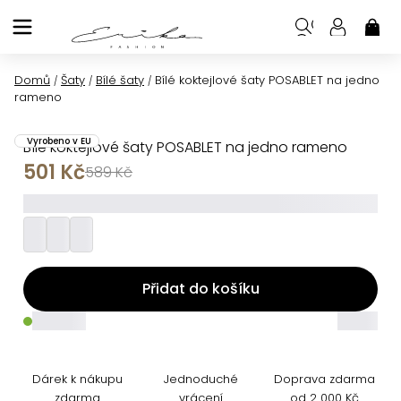
Přejít
na
NÁK
KOŠ
obsah
Domů
Šaty
Bílé šaty
Bílé koktejlové šaty POSABLET na jedno
/
/
/
rameno
Vyrobeno v EU
Bílé koktejlové šaty POSABLET na jedno rameno
501 Kč
589 Kč
_________
Přidat do košíku
_____
_____
Dárek k nákupu
Jednoduché
Doprava zdarma
zdarma
vrácení
od 2 000 Kč