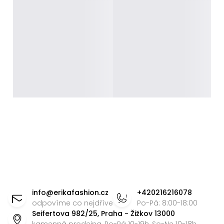
Z
á
info
@
erikafashion.cz
+420216216078
p
odpovíme co nejdříve
Po-Pá: 8:00-18:00
Seifertova 982/25, Praha - Žižkov 13000
a
kamenná prodejna, Po-Pá 10-19h, So-Ne 10-18h