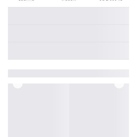
________
________
________