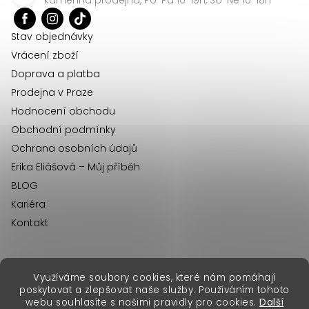
t
í
Stav objednávky
Vrácení zboží
Doprava a platba
Prodejna v Praze
Hodnocení obchodu
Obchodní podmínky
Ochrana osobních údajů
Erika Eliášová – Můj příběh
BLOG
Kariéra
Kontakt
Využíváme soubory cookies, které nám pomáhají
erikafashion.sk
poskytovat a zlepšovat naše služby. Používáním tohoto
Copyright 2026
Erika Fashion
. Všechna práva vyhrazena.
webu souhlasíte s našimi pravidly pro cookies.
Další