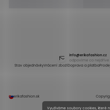
Z
á
info
@
erikafashion.cz
odpovíme co nejdříve
p
Stav objednávky
Vrácení zboží
Doprava a platba
Prode
a
t
í
erikafashion.sk
Copyrig
Využíváme soubory cookies, které 