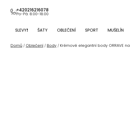
Přejít
na
+420216216078
Po-Pá: 8:00-18:00
obsah
SLEVY❗
ŠATY
OBLEČENÍ
SPORT
MUŠELÍN
Domů
Oblečení
Body
Krémové elegantní body ORRAVE na
/
/
/