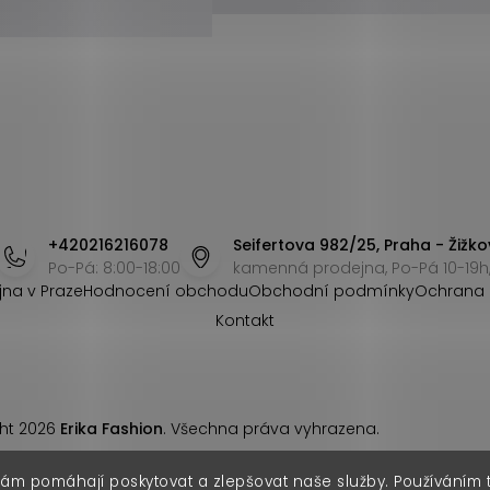
+420216216078
Seifertova 982/25, Praha - Žižko
Po-Pá: 8:00-18:00
kamenná prodejna, Po-Pá 10-19h,
jna v Praze
Hodnocení obchodu
Obchodní podmínky
Ochrana 
Kontakt
ht 2026
Erika Fashion
. Všechna práva vyhrazena.
nám pomáhají poskytovat a zlepšovat naše služby. Používáním