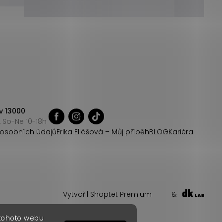
v 13000
 So-Ne 10-18h
osobních údajů
Erika Eliášová – Můj příběh
BLOG
Kariéra
Vytvořil Shoptet Premium
&
 tohoto webu