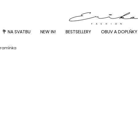
💐 NA SVATBU
NEW IN!
BESTSELLERY
OBUV A DOPLŇKY
 ramínka