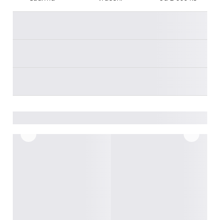
________
________
________