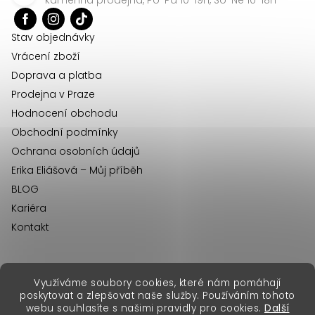
t
í
Stav objednávky
Vrácení zboží
Doprava a platba
Prodejna v Praze
Hodnocení obchodu
Obchodní podmínky
Ochrana osobních údajů
Erika Eliášová – Můj příběh
BLOG
Kariéra
Kontakt
Využíváme soubory cookies, které nám pomáhají
erikafashion.sk
poskytovat a zlepšovat naše služby. Používáním tohoto
Copyright 2026
Erika Fashion
. Všechna práva vyhrazena.
webu souhlasíte s našimi pravidly pro cookies.
Další