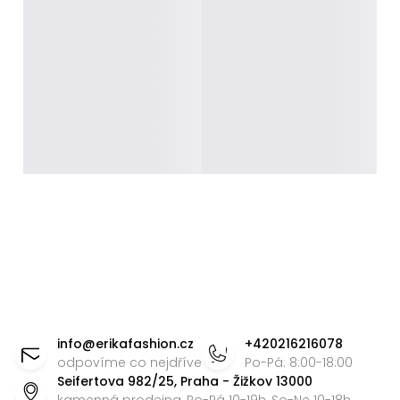
Z
á
info
@
erikafashion.cz
+420216216078
p
odpovíme co nejdříve
Po-Pá: 8:00-18:00
Seifertova 982/25, Praha - Žižkov 13000
a
kamenná prodejna, Po-Pá 10-19h, So-Ne 10-18h