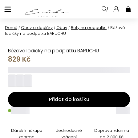
Přejít
na
NÁK
KOŠ
obsah
Domů
Obuv a doplňky
Obuv
Boty na podpatku
Béžové
/
/
/
/
lodičky na podpatku BARUCHU
Béžové lodičky na podpatku BARUCHU
829 Kč
_________
Přidat do košíku
_____
_____
Dárek k nákupu
Jednoduché
Doprava zdarma
zdarma
vrácení
od 2 000 Kč