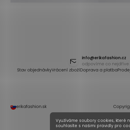
Z
á
info
@
erikafashion.cz
odpovíme co nejdříve
p
Stav objednávky
Vrácení zboží
Doprava a platba
Prode
a
t
í
erikafashion.sk
Copyrig
Využíváme soubory cookies, které 
souhlasíte s našimi pravidly pro co