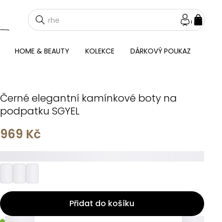
NÁKU
KOŠÍ
HOME & BEAUTY
KOLEKCE
DÁRKOVÝ POUKAZ
Černé elegantní kamínkové boty na
podpatku SGYEL
969 Kč
_________
Přidat do košíku
_____
_____