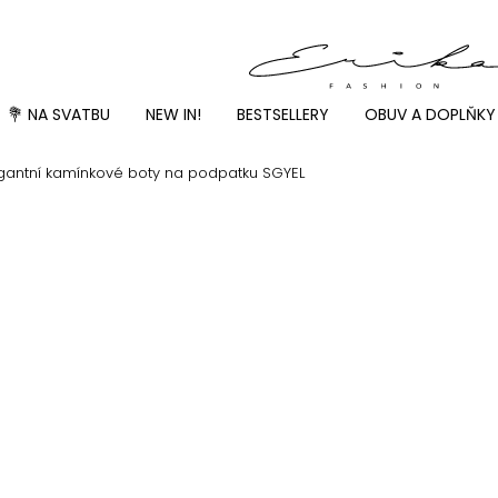
💐 NA SVATBU
NEW IN!
BESTSELLERY
OBUV A DOPLŇKY
gantní kamínkové boty na podpatku SGYEL