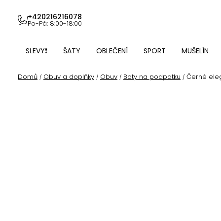
Přejít
na
+420216216078
Po-Pá: 8:00-18:00
obsah
SLEVY❗
ŠATY
OBLEČENÍ
SPORT
MUŠELÍN
Domů
Obuv a doplňky
Obuv
Boty na podpatku
Černé ele
/
/
/
/