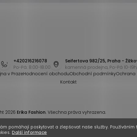
+420216216078
Seifertova 982/25, Praha - Žižko
Po-Pá: 8:00-18:00
kamenná prodejna, Po-Pá 10-19h,
jna v Praze
Hodnocení obchodu
Obchodní podmínky
Ochrana 
Kontakt
ht 2026
Erika Fashion
. Všechna práva vyhrazena.
nám pomáhají poskytovat a zlepšovat naše služby. Používáním
okies.
Další informace