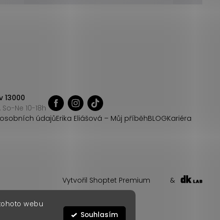
v 13000
 So-Ne 10-18h
osobních údajů
Erika Eliášová – Můj příběh
BLOG
Kariéra
Vytvořil Shoptet Premium
&
 tohoto webu
Souhlasím