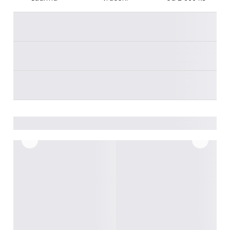
________
________
________