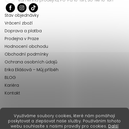
t
í
Stav objednávky
Vrácení zboží
Doprava a platba
Prodejna v Praze
Hodnocení obchodu
Obchodní podmínky
Ochrana osobních údajů
Erika Eliášová – Můj příběh
BLOG
Kariéra
Kontakt
Využíváme soubory cookies, které nám pomáhají
erikafashion.sk
poskytovat a zlepšovat naše služby. Používáním tohoto
Copyright 2026
Erika Fashion
. Všechna práva vyhrazena.
webu souhlasíte s našimi pravidly pro cookies.
Další