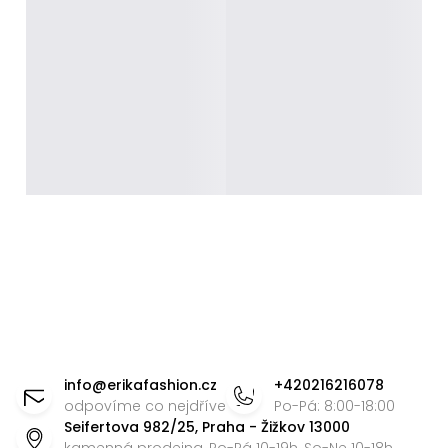
Z
á
info
@
erikafashion.cz
+420216216078
p
odpovíme co nejdříve
Po-Pá: 8:00-18:00
Seifertova 982/25, Praha - Žižkov 13000
a
kamenná prodejna, Po-Pá 10-19h, So-Ne 10-18h