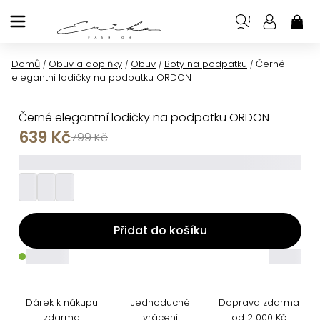
Přejít
na
NÁK
KOŠ
obsah
Domů
Obuv a doplňky
Obuv
Boty na podpatku
Černé
/
/
/
/
elegantní lodičky na podpatku ORDON
Černé elegantní lodičky na podpatku ORDON
639 Kč
799 Kč
_________
Přidat do košíku
_____
_____
Dárek k nákupu
Jednoduché
Doprava zdarma
zdarma
vrácení
od 2 000 Kč