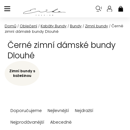
Přejít
na
NÁK
KOŠ
obsah
Domů
Oblečení
Kabáty Bundy
Bundy
Zimní bundy
Černé
/
/
/
/
/
zimní dámské bundy Dlouhé
Černé zimní dámské bundy
Dlouhé
Zimní bundy s
kožešinou
Ř
Doporučujeme
Nejlevnější
Nejdražší
a
z
Nejprodávanější
Abecedně