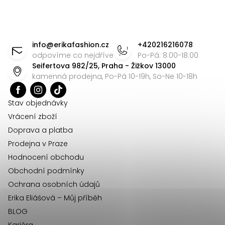
l
á
Z
d
á
info
@
erikafashion.cz
+420216216078
a
p
odpovíme co nejdříve
Po-Pá: 8:00-18:00
c
Seifertova 982/25, Praha - Žižkov 13000
a
í
kamenná prodejna, Po-Pá 10-19h, So-Ne 10-18h
t
p
r
í
Stav objednávky
v
Vrácení zboží
k
Doprava a platba
y
Prodejna v Praze
v
Hodnocení obchodu
ý
Obchodní podmínky
p
Ochrana osobních údajů
i
Erika Eliášová – Můj příběh
s
BLOG
u