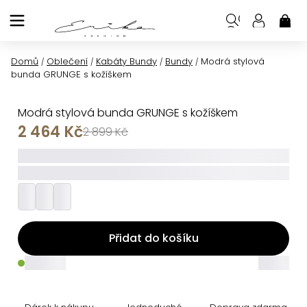
Přejít
na
NÁK
KOŠ
obsah
Domů
Oblečení
Kabáty Bundy
Bundy
Modrá stylová
/
/
/
/
bunda GRUNGE s kožíškem
Modrá stylová bunda GRUNGE s kožíškem
2 464 Kč
2 899 Kč
_____
_________
Přidat do košíku
_____
_____