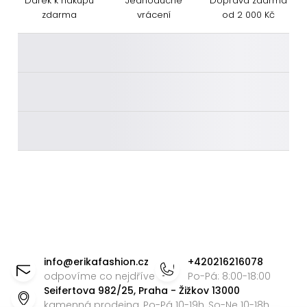
Dárek k nákupu
Jednoduché
Doprava zdarma
zdarma
vrácení
od 2 000 Kč
________
________
________
Z
á
info
@
erikafashion.cz
+420216216078
p
odpovíme co nejdříve
Po-Pá: 8:00-18:00
Seifertova 982/25, Praha - Žižkov 13000
a
kamenná prodejna, Po-Pá 10-19h, So-Ne 10-18h