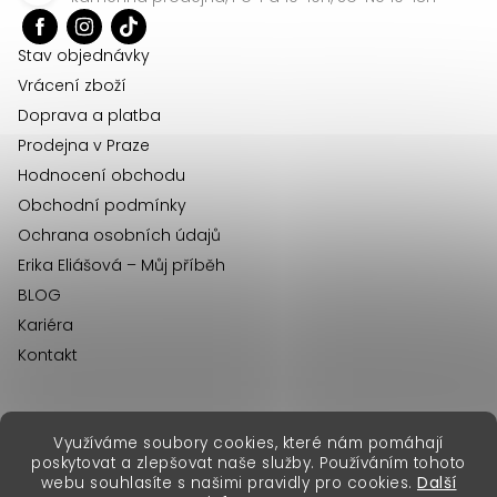
t
í
Stav objednávky
Vrácení zboží
Doprava a platba
Prodejna v Praze
Hodnocení obchodu
Obchodní podmínky
Ochrana osobních údajů
Erika Eliášová – Můj příběh
BLOG
Kariéra
Kontakt
Využíváme soubory cookies, které nám pomáhají
erikafashion.sk
poskytovat a zlepšovat naše služby. Používáním tohoto
Copyright 2026
Erika Fashion
. Všechna práva vyhrazena.
webu souhlasíte s našimi pravidly pro cookies.
Další