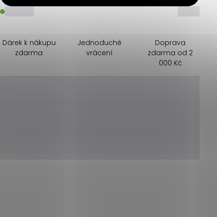
_____
_____
Dárek k nákupu
Jednoduché
Doprava
zdarma
vrácení
zdarma od 2
000 Kč
________
________
________