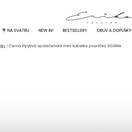
💐 NA SVATBU
NEW IN!
BESTSELLERY
OBUV A DOPLŇKY
lky
Černá třpytivá společenská mini kabelka psaníčko SISIANA
/