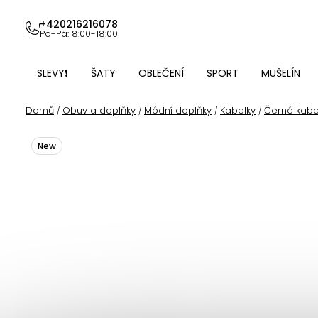
Přejít
na
+420216216078
Po-Pá: 8:00-18:00
obsah
SLEVY❗
ŠATY
OBLEČENÍ
SPORT
MUŠELÍN
Domů
Obuv a doplňky
Módní doplňky
Kabelky
Černé kabe
/
/
/
/
New