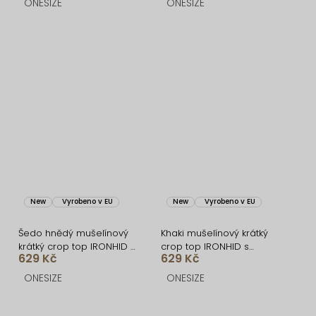
ONESIZE
ONESIZE
New
Vyrobeno v EU
New
Vyrobeno v EU
Šedo hnědý mušelínový
Khaki mušelínový krátký
krátký crop top IRONHID s
crop top IRONHID s
629 Kč
629 Kč
dlouhým rukávem
dlouhým rukávem
ONESIZE
ONESIZE