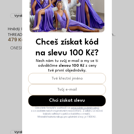
Vyrobeno v EU
Vyrobeno v EU
Hnědý letní elegantní top
Khaki mušelínový crop
THREADY
top VHAGAR s dlouhým
479 Kč
589 Kč
rukávem
Chceš získat kód
ONESIZE
ONESIZE
na slevu 100 Kč?
Nech nám tu svůj e-mail a my se ti
odvděčíme
slevou 100 Kč
z ceny
tvé první objednávky.
Chci získat slevu
Odesláním formuláře souhlasíš se
zpracováním osobních údajů
a se zasíláním našich inspirativních newsletterů. Z odběru se můžeš
kdykoliv odhlásit v patičce každého z e-mailů.
Minimální hodnota nákupu pro uplatnění slevy je 1 500 Kč.
Vyrobeno v EU
Vyrobeno v EU