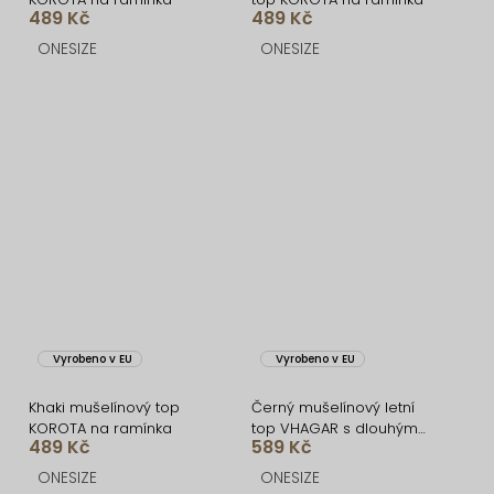
489 Kč
489 Kč
ONESIZE
ONESIZE
Vyrobeno v EU
Vyrobeno v EU
Khaki mušelínový top
Černý mušelínový letní
KOROTA na ramínka
top VHAGAR s dlouhým
489 Kč
589 Kč
rukávem
ONESIZE
ONESIZE