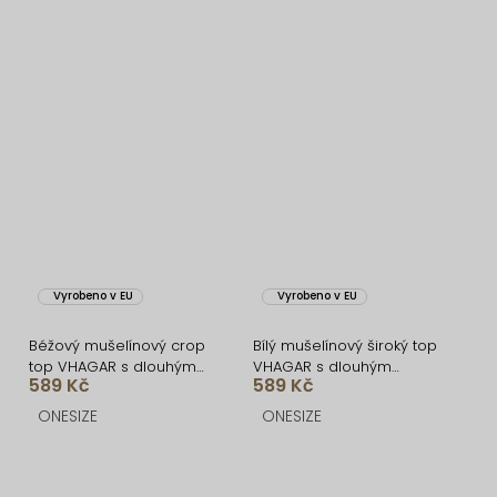
Vyrobeno v EU
Vyrobeno v EU
Béžový mušelínový crop
Bílý mušelínový široký top
top VHAGAR s dlouhým
VHAGAR s dlouhým
589 Kč
589 Kč
rukávem
rukávem
ONESIZE
ONESIZE