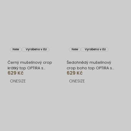
New
Vyrobeno v EU
New
Vyrobeno v EU
Černý mušelínový crop
Šedohnědý mušelínový
krátký top OPTIRA s
crop boho top OPTIRA s
629 Kč
629 Kč
dlouhým rukávem
dlouhým rukávem
ONESIZE
ONESIZE