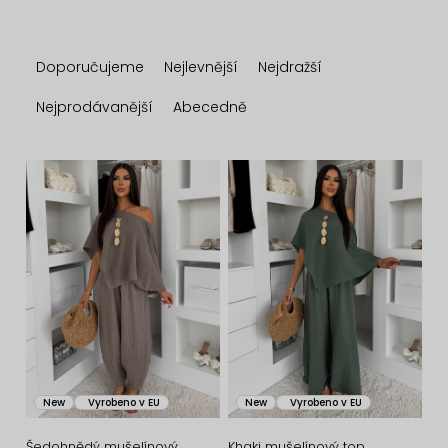
Ř
Doporučujeme
Nejlevnější
Nejdražší
a
z
Nejprodávanější
Abecedně
e
n
V
í
ý
p
p
r
i
o
s
d
p
u
r
k
o
New
Vyrobeno v EU
New
Vyrobeno v EU
t
d
Šedohnědý mušelínový
Khaki mušelínový top