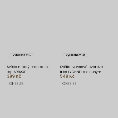
Vyrobeno v EU
Vyrobeno v EU
Světle modrý crop basic
Světle tyrkysové oversize
top ARRAXE
triko LYONNEL s dlouhým
399 Kč
549 Kč
rukávem
ONESIZE
ONESIZE