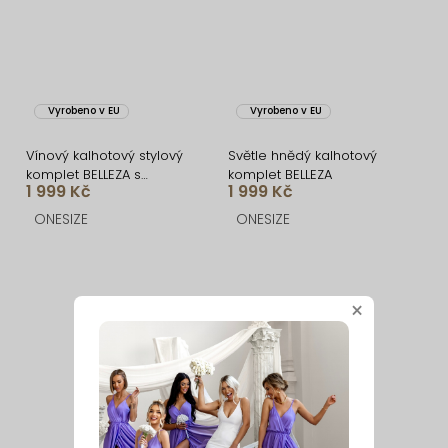
Vyrobeno v EU
Vyrobeno v EU
Vínový kalhotový stylový
Světle hnědý kalhotový
komplet BELLEZA s
komplet BELLEZA
1 999 Kč
1 999 Kč
vycpávkami
ONESIZE
ONESIZE
×