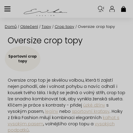
Přejít
na
NÁK
KOŠ
obsah
Domů
Oblečení
Topy
Crop topy
Oversize crop topy
/
/
/
/
Oversize crop topy
Sportovní crop
topy
Oversize crop top je skvělou volbou, která ti zajistí
nejen pohodlí, ale i volnost pohybu a navíc odhalí i
kousek tvého těla. I když se jedná o volný střih, crop top
lze snadno kombinovat tak, aby vynikla ženská silueta.
Klíčem je práce s kontrasty - přidej
úzké džíny
s
vysokým pasem,
legíny
nebo
sportovní kraťasy
. Holky
z Erika Fashion milují kombinaci elegantních
kalhot s
vysokým pasem
, volnějšího crop topu a
vysokých
podpatků
.