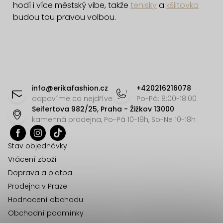
c
hodí i více městský vibe, takže
tenisky
a
kšiltovka
í
budou tou pravou volbou.
p
r
v
k
Z
y
á
info
@
erikafashion.cz
+420216216078
v
p
odpovíme co nejdříve
Po-Pá: 8:00-18:00
ý
Seifertova 982/25, Praha - Žižkov 13000
a
p
kamenná prodejna, Po-Pá 10-19h, So-Ne 10-18h
t
i
í
s
Stav objednávky
u
Vrácení zboží
Doprava a platba
Prodejna v Praze
Hodnocení obchodu
Obchodní podmínky