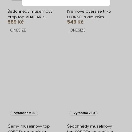
Šedohnědý mušelínový
Krémové oversize triko
crop top VHAGAR s
LYONNEL s dlouhým
589 Kč
549 Kč
dlouhým rukávem
rukávem
ONESIZE
ONESIZE
Vyrobeno v EU
Vyrobeno v EU
Černý mušelínový top
Šedohnědý mušelínový
KOROTA na ramínka
top KOROTA na ramínka