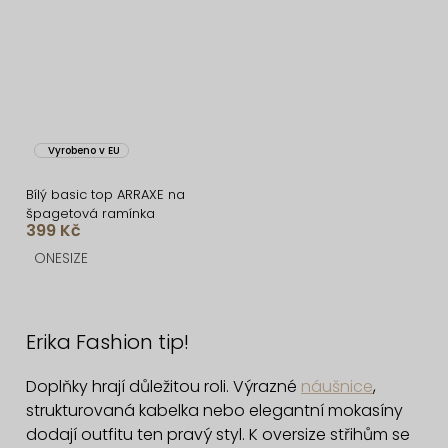
Vyrobeno v EU
Bílý basic top ARRAXE na
špagetová ramínka
399 Kč
ONESIZE
O
v
Erika Fashion tip!
l
á
Doplňky hrají důležitou roli. Výrazné
náušnice
,
d
strukturovaná kabelka nebo elegantní mokasíny
a
dodají outfitu ten pravý styl. K oversize střihům se