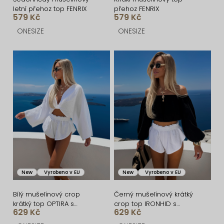
ů
u
letní přehoz top FENRIX
přehoz FENRIX
k
579 Kč
579 Kč
t
ONESIZE
ONESIZE
ů
New
Vyrobeno v EU
New
Vyrobeno v EU
Bílý mušelínový crop
Černý mušelínový krátký
krátký top OPTIRA s
crop top IRONHID s
629 Kč
629 Kč
dlouhým rukávem
dlouhým rukávem