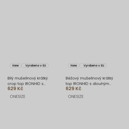
New
Vyrobeno v EU
New
Vyrobeno v EU
Bílý mušelínový krátký
Béžový mušelínový krátký
crop top IRONHID s
top IRONHID s dlouhým
629 Kč
629 Kč
dlouhým rukávem
rukávem
ONESIZE
ONESIZE