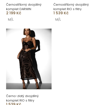
ů
u
Černostříbrný dvojdílný
Černostříbrný dvojdílný
komplet DARWIN
komplet RIO s flitry
k
2 199 Kč
1 539 Kč
t
M/L
M/L
ů
Černo-zlatý dvojdílný
komplet RIO s flitry
1 539 Kč