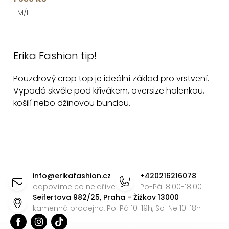
M/L
O
v
Erika Fashion tip!
l
á
Pouzdrový crop top je ideální základ pro vrstvení.
d
Vypadá skvěle pod křivákem, oversize halenkou,
a
košilí nebo džínovou bundou.
c
í
p
r
Z
v
á
info
@
erikafashion.cz
+420216216078
k
p
odpovíme co nejdříve
Po-Pá: 8:00-18:00
y
Seifertova 982/25, Praha - Žižkov 13000
a
v
kamenná prodejna, Po-Pá 10-19h, So-Ne 10-18h
t
ý