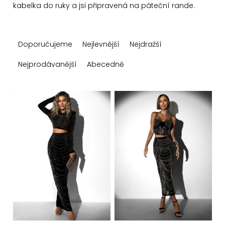
kabelka do ruky a jsi připravená na páteční rande.
Ř
Doporučujeme
Nejlevnější
Nejdražší
a
z
Nejprodávanější
Abecedně
e
n
V
í
ý
p
p
r
i
o
s
d
p
u
r
k
o
t
d