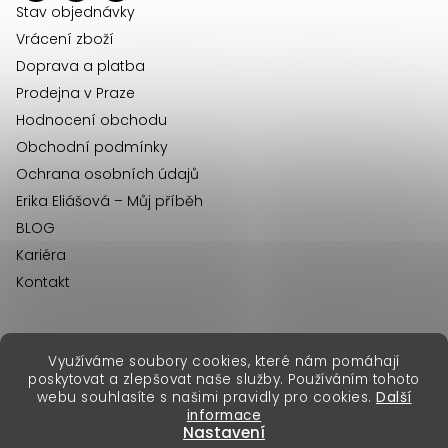
p
í
Stav objednávky
i
Vrácení zboží
s
Doprava a platba
u
Prodejna v Praze
Hodnocení obchodu
Obchodní podmínky
Ochrana osobních údajů
Erika Eliášová – Můj příběh
BLOG
Kariéra
Kontakt
Využíváme soubory cookies, které nám pomáhají
erikafashion.sk
poskytovat a zlepšovat naše služby. Používáním tohoto
Copyright 2026
Erika Fashion
. Všechna práva vyhrazena.
webu souhlasíte s našimi pravidly pro cookies.
Další
Vytvořil Shoptet Premium
&
informace
Nastavení