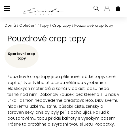
Přejít
na
NÁK
KOŠ
obsah
Domů
Oblečení
Topy
Crop topy
Pouzdrové crop topy
/
/
/
/
Pouzdrové crop topy
Sportovní crop
topy
Pouzdrové crop topy jsou přiléhavé, krátké topy, které
kopírují tvar tvého těla. Jsou většinou vyrobené z
elastických materiálů a končí v oblasti pasu nebo
těsně nad ním. Dokonalý kousek, bez kterého si u nás v
Erika Fashion nedovedeme představit léto. Díky svému
hladkému, úzkému střihu působí čistě, žensky a
zároveň sexy, aniž by byly příliš odhalující. Pokud k
pouzdrovému topu přidáš kalhoty s vysokým pasem
krásně to protáhne a zvýrazní tvou siluetu. Podpatky,