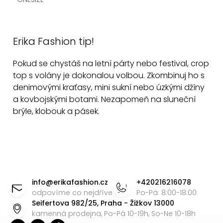
t
ů
O
v
Erika Fashion tip!
l
á
Pokud se chystáš na letní párty nebo festival, crop
d
top s volány je dokonalou volbou. Zkombinuj ho s
a
denimovými kraťasy, mini sukní nebo úzkými džíny
c
a kovbojskými botami. Nezapomeň na sluneční
í
brýle, klobouk a pásek.
p
r
v
k
Z
y
á
info
@
erikafashion.cz
+420216216078
v
p
odpovíme co nejdříve
Po-Pá: 8:00-18:00
ý
Seifertova 982/25, Praha - Žižkov 13000
a
p
kamenná prodejna, Po-Pá 10-19h, So-Ne 10-18h