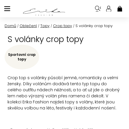
Přejít
na
NÁK
KOŠ
obsah
Domů
Oblečení
Topy
Crop topy
S volánky crop topy
/
/
/
/
S volánky crop topy
Sportovní crop
topy
Crop top s volánky působí jemně, romanticky a velmi
žensky. Díky volánům dodává tento typ topu do
celého outfitu nádech něžnosti, a to ať už jde o drobný
lem nebo výrazný volán přes ramena či dekolt. V
kolekci Erika Fashion najdeš topy s volány, které jsou
skvělou volbou na léto, festivaly i každodenní nošení.
Ř