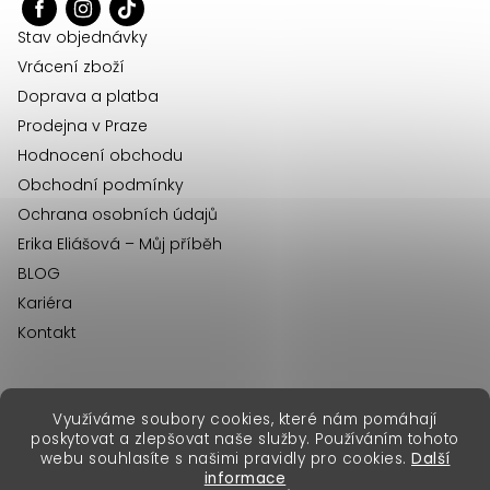
t
i
í
s
Stav objednávky
u
Vrácení zboží
Doprava a platba
Prodejna v Praze
Hodnocení obchodu
Obchodní podmínky
Ochrana osobních údajů
Erika Eliášová – Můj příběh
BLOG
Kariéra
Kontakt
Využíváme soubory cookies, které nám pomáhají
erikafashion.sk
poskytovat a zlepšovat naše služby. Používáním tohoto
Copyright 2026
Erika Fashion
. Všechna práva vyhrazena.
webu souhlasíte s našimi pravidly pro cookies.
Další
Vytvořil Shoptet Premium
&
informace