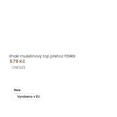
Khaki mušelínový top přehoz FENRIX
579 Kč
ONESIZE
New
Vyrobeno v EU