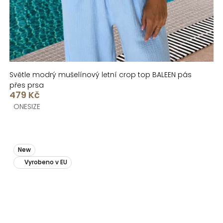
Světle modrý mušelínový letní crop top BALEEN pás
přes prsa
479 Kč
ONESIZE
New
Vyrobeno v EU