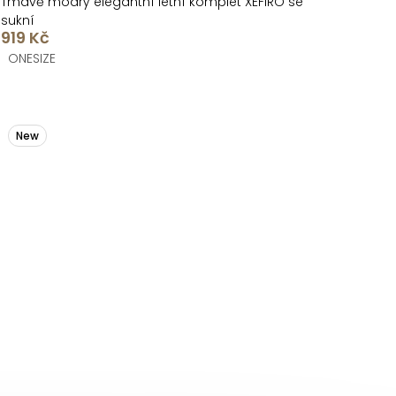
Tmavě modrý elegantní letní komplet XEFIRO se
sukní
919 Kč
ONESIZE
New