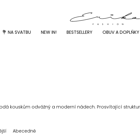
💐 NA SVATBU
NEW IN!
BESTSELLERY
OBUV A DOPLŇKY
a dodá kouskům odvážný a moderní nádech. Prosvítající struktur
jší
Abecedně