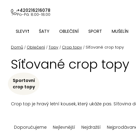
Přejít
na
+420216216078
Po-Pá: 8:00-18:00
obsah
SLEVY❗
ŠATY
OBLEČENÍ
SPORT
MUŠELÍN
Domů
Oblečení
Topy
Crop topy
Síťované crop topy
/
/
/
/
Síťované crop topy
Sportovní
crop topy
Crop top je hravý letní kousek, který ukáže pas. Síťovin
Ř
Doporučujeme
Nejlevnější
Nejdražší
Nejprodávaně
a