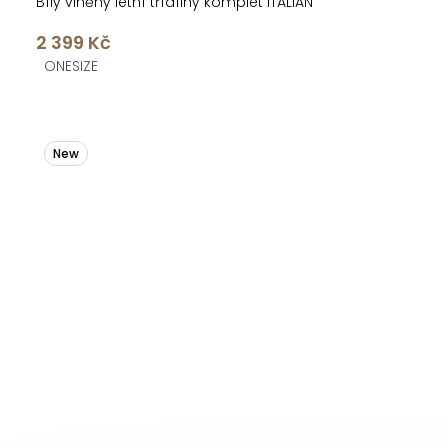
Bílý vlněný letní třídílný komplet ITALIAN
2 399 Kč
ONESIZE
New