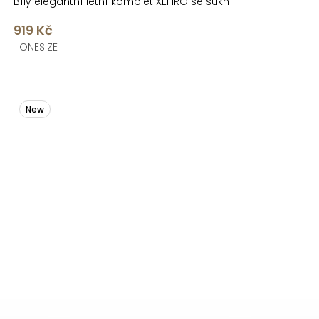
Bílý elegantní letní komplet XEFIRO se sukní
919 Kč
ONESIZE
New