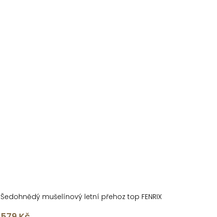
Šedohnědý mušelínový letní přehoz top FENRIX
579 Kč