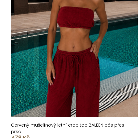
Červený mušelínový letní crop top BALEEN pás přes
prsa
479 Kč