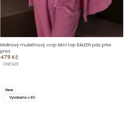
Malinový mušelínový crop letní top BALEEN pás přes
prsa
479 Kč
ONESIZE
New
Vyrobeno v EU