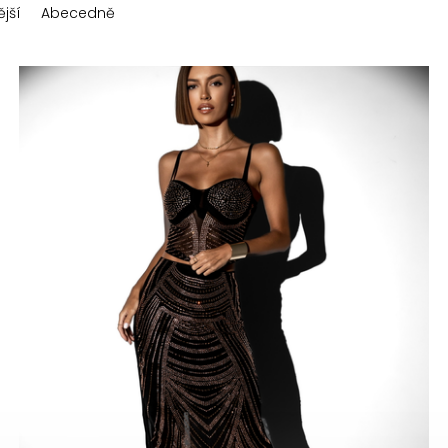
jší
Abecedně