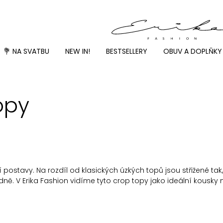
💐 NA SVATBU
NEW IN!
BESTSELLERY
OBUV A DOPLŇKY
opy
tavy. Na rozdíl od klasických úzkých topů jsou střižené tak, a
ě. V Erika Fashion vidíme tyto crop topy jako ideální kousky na 