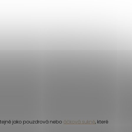
 Stejně jako pouzdrová nebo
áčková sukně
, které