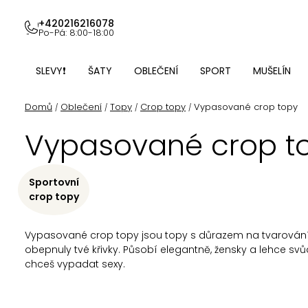
Přejít
na
+420216216078
Po-Pá: 8:00-18:00
obsah
SLEVY❗
ŠATY
OBLEČENÍ
SPORT
MUŠELÍN
Domů
Oblečení
Topy
Crop topy
Vypasované crop topy
/
/
/
/
Vypasované crop t
Sportovní
crop topy
Vypasované crop topy jsou topy s důrazem na tvarování pos
obepnuly tvé křivky. Působí elegantně, žensky a lehce svůdn
chceš vypadat sexy.
Ř