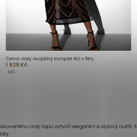
Černo-zlatý dvojdílný komplet RIO s flitry
1 539 Kč
M/L
sovaného crop topu vytvoří elegantní a stylový outfit.
cky.