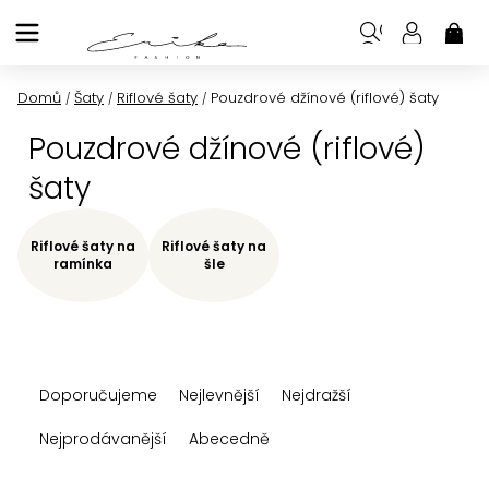
Přejít
na
NÁK
KOŠ
obsah
Domů
Šaty
Riflové šaty
Pouzdrové džínové (riflové) šaty
/
/
/
Pouzdrové džínové (riflové)
šaty
Riflové šaty na
Riflové šaty na
ramínka
šle
Ř
Doporučujeme
Nejlevnější
Nejdražší
a
z
Nejprodávanější
Abecedně
e