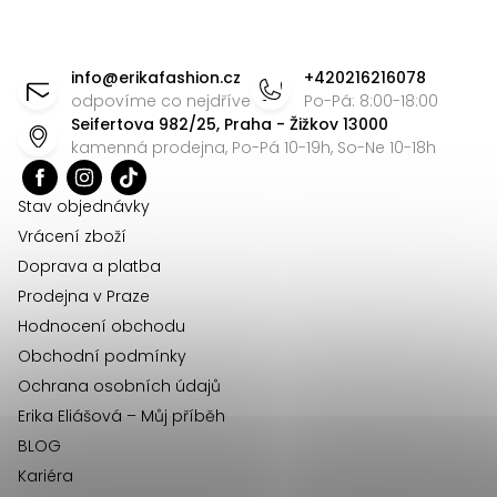
l
á
Z
d
á
info
@
erikafashion.cz
+420216216078
a
p
odpovíme co nejdříve
Po-Pá: 8:00-18:00
c
Seifertova 982/25, Praha - Žižkov 13000
a
í
kamenná prodejna, Po-Pá 10-19h, So-Ne 10-18h
t
p
r
í
Stav objednávky
v
Vrácení zboží
k
Doprava a platba
y
Prodejna v Praze
v
Hodnocení obchodu
ý
Obchodní podmínky
p
Ochrana osobních údajů
i
Erika Eliášová – Můj příběh
s
BLOG
u
Kariéra