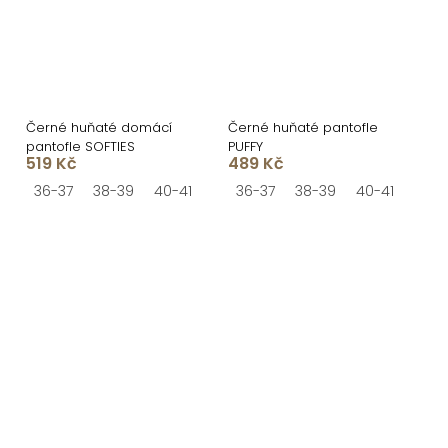
Černé huňaté domácí
Černé huňaté pantofle
pantofle SOFTIES
PUFFY
519 Kč
489 Kč
36-37
38-39
40-41
36-37
38-39
40-41