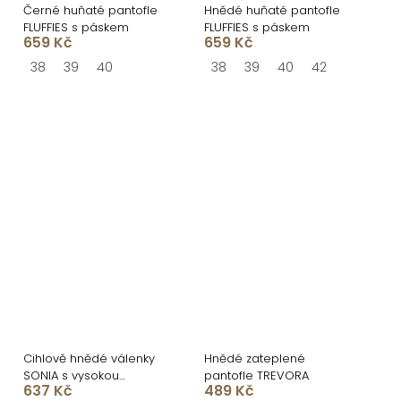
Černé huňaté pantofle
Hnědé huňaté pantofle
FLUFFIES s páskem
FLUFFIES s páskem
659 Kč
659 Kč
38
39
40
38
39
40
42
Cihlově hnědé válenky
Hnědé zateplené
SONIA s vysokou
pantofle TREVORA
637 Kč
489 Kč
platformou