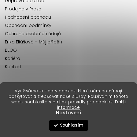
Doprava a platba
Prodejna v Praze
Hodnocení obchodu
Obchodní podmínky
Ochrana osobních údajů
Erika Eliášová – Můj příběh
BLOG
Kariéra
Kontakt
Využíváme soubory cookies, které nám pomáhají
erikafashion.sk
poskytovat a zlepšovat naše služby. Používáním tohoto
Copyright 2026
Erika Fashion
. Všechna práva vyhrazena.
webu souhlasíte s našimi pravidly pro cookies.
Další
Vytvořil Shoptet Premium
&
informace
Nastavení
Souhlasím