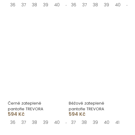
36
37
38
39
40
41
36
37
38
39
40
41
Černé zateplené
Béžové zateplené
pantofle TREVORA
pantofle TREVORA
594 Kč
594 Kč
36
37
38
39
40
41
37
38
39
40
41