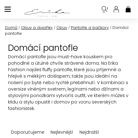
Přejít
na
NÁK
KOŠ
obsah
Domů
Obuv a doplňky
Obuv
Pantofle a bačkory
Domácí
/
/
/
/
pantofle
Domácí pantofle
Domácí pantofle jsou must-have kouskem pro
pohodlné a útulné chvíle strávené doma. Na Erika
Fashion najdeš fluffy pantofle, které jsou příjemné a
hřejivé s měkkým došlapem, takže jsou ideální na
nošení po bytě nebo rychlé přeběhnutí. V kombinaci s
oversize vlněným svetrem, legínami nebo džínami a
stylovými ponožkami vytvoříš outfit, ve kterém můžeš v
klidu a stylu opustit i domov po vzoru severských
fashionistek.
Ř
Doporučujeme
Nejlevnější
Nejdražší
a