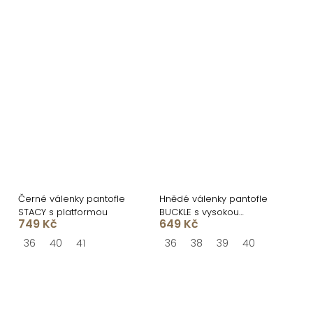
Černé válenky pantofle
Hnědé válenky pantofle
STACY s platformou
BUCKLE s vysokou
749 Kč
649 Kč
podrážkou
36
40
41
36
38
39
40