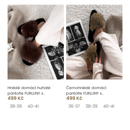
ů
Hnědé domácí huňaté
Černohnědé domácí
pantofle FURLUNY s
pantofle FURLUNY s
499 Kč
499 Kč
kožíškem
kožíškem
38-39
40-41
36-37
38-39
40-41