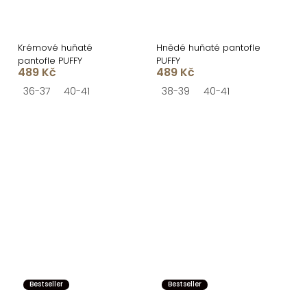
Krémové huňaté
Hnědé huňaté pantofle
pantofle PUFFY
PUFFY
489 Kč
489 Kč
36-37
40-41
38-39
40-41
Bestseller
Bestseller