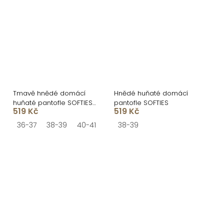
Tmavě hnědé domácí
Hnědé huňaté domácí
huňaté pantofle SOFTIES
pantofle SOFTIES
519 Kč
519 Kč
s ozdobou
36-37
38-39
40-41
38-39