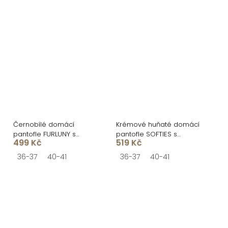
Černobílé domácí
Krémové huňaté domácí
pantofle FURLUNY s
pantofle SOFTIES s
499 Kč
519 Kč
kožíškem
ozdobou
36-37
40-41
36-37
40-41