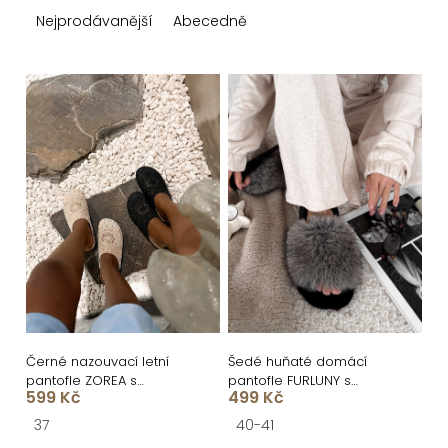
z
Nejprodávanější
Abecedně
e
n
V
í
ý
p
p
r
i
o
s
d
p
u
r
k
o
t
d
ů
u
Černé nazouvací letní
Šedé huňaté domácí
pantofle ZOREA s
pantofle FURLUNY s
k
599 Kč
499 Kč
uzavřenou špičkou
kožíškem
t
37
40-41