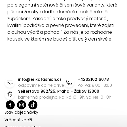
a
po elegantní saténové či semišové varianty, které
c
působí žensky a ladí s domácím oblečením či
í
župánkem. Zásadní je také prodyšný materiál,
p
kvalitní podrážka a pevné provedení, které zajistí
dlouhou výdrž a pohodlí. Za nás je to rozhodně
r
kousek, ve kterém se budeš cítit celý den skvěle.
v
k
y
v
Z
ý
á
p
info
@
erikafashion.cz
+420216216078
i
p
odpovíme co nejdříve
Po-Pá: 8:00-18:00
s
Seifertova 982/25, Praha - Žižkov 13000
a
kamenná prodejna, Po-Pá 10-19h, So-Ne 10-18h
u
t
í
Stav objednávky
Vrácení zboží