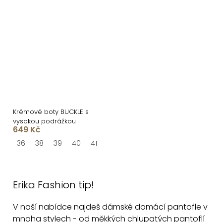
Krémové boty BUCKLE s
vysokou podrážkou
649 Kč
36
38
39
40
41
O
v
Erika Fashion tip!
l
á
V naší nabídce najdeš dámské domácí pantofle v
d
mnoha stylech - od měkkých chlupatých pantoflí