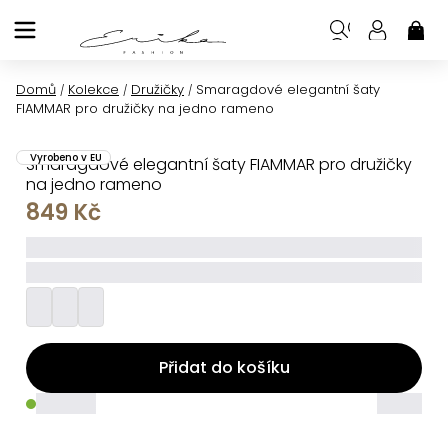
Přejít
na
NÁK
KOŠ
obsah
Domů
Kolekce
Družičky
Smaragdové elegantní šaty
/
/
/
FIAMMAR pro družičky na jedno rameno
Vyrobeno v EU
Smaragdové elegantní šaty FIAMMAR pro družičky
na jedno rameno
849 Kč
_____
_________
Přidat do košíku
_____
_____