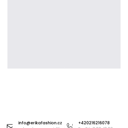
Z
á
info
@
erikafashion.cz
+420216216078