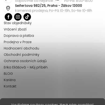
p
odpovíme co nejdříve
Po-Pá: 8:00-18:00
Seifertova 982/25, Praha - Žižkov 13000
a
kamenná prodejna, Po-Pá 10-19h, So-Ne 10-18h
t
í
Stav objednávky
Vrácení zboží
Doprava a platba
Prodejna v Praze
Hodnocení obchodu
Obchodní podmínky
Ochrana osobních údajů
Erika Eliášová – Můj příběh
BLOG
Kariéra
Kontakt
Využíváme soubory cookies, které nám pomáhají