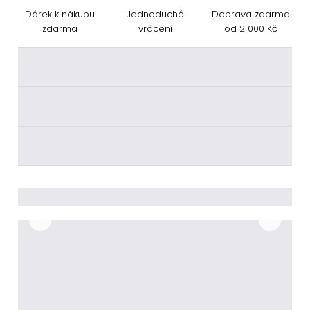
Dárek k nákupu
Jednoduché
Doprava zdarma
zdarma
vrácení
od 2 000 Kč
________
________
________