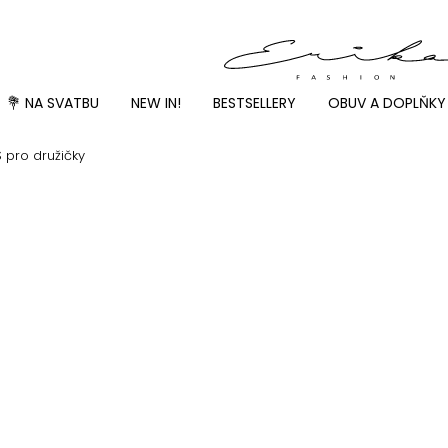
💐 NA SVATBU
NEW IN!
BESTSELLERY
OBUV A DOPLŇKY
 pro družičky