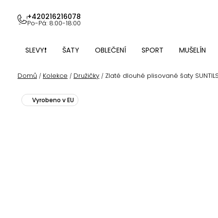
Přejít
na
+420216216078
Po-Pá: 8:00-18:00
obsah
SLEVY❗
ŠATY
OBLEČENÍ
SPORT
MUŠELÍN
Domů
Kolekce
Družičky
Zlaté dlouhé plisované šaty SUNTILS
/
/
/
Vyrobeno v EU