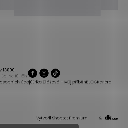
v 13000
 So-Ne 10-18h
osobních údajů
Erika Eliášová – Můj příběh
BLOG
Kariéra
Vytvořil Shoptet Premium
&