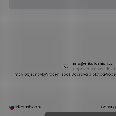
Z
á
info
@
erikafashion.cz
odpovíme co nejdříve
p
Stav objednávky
Vrácení zboží
Doprava a platba
Prode
a
t
í
erikafashion.sk
Copyrig