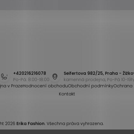
+420216216078
Seifertova 982/25, Praha - Žižko
Po-Pá: 8:00-18:00
kamenná prodejna, Po-Pá 10-19h,
jna v Praze
Hodnocení obchodu
Obchodní podmínky
Ochrana 
Kontakt
ht 2026
Erika Fashion
. Všechna práva vyhrazena.