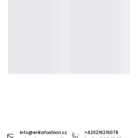
Z
á
info
@
erikafashion.cz
+420216216078