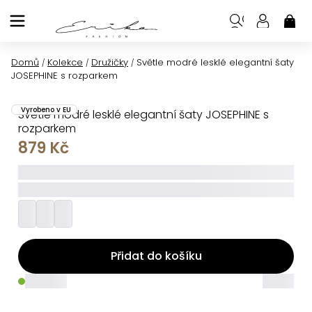
Přejít
na
NÁK
KOŠ
obsah
Domů
Kolekce
Družičky
Světle modré lesklé elegantní šaty
/
/
/
JOSEPHINE s rozparkem
Vyrobeno v EU
Světle modré lesklé elegantní šaty JOSEPHINE s
rozparkem
879 Kč
_____
_________
Přidat do košíku
_____
_____