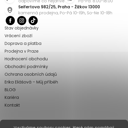
p
odpovíme co nejdříve
Po-Pá: 8:00-18:00
Seifertova 982/25, Praha - Žižkov 13000
a
kamenná prodejna, Po-Pá 10-19h, So-Ne 10-18h
t
í
Stav objednávky
Vrácení zboží
Doprava a platba
Prodejna v Praze
Hodnocení obchodu
Obchodní podmínky
Ochrana osobních údajů
Erika Eliášová – Můj příběh
BLOG
Kariéra
Kontakt
Využíváme soubory cookies, které nám pomáhají