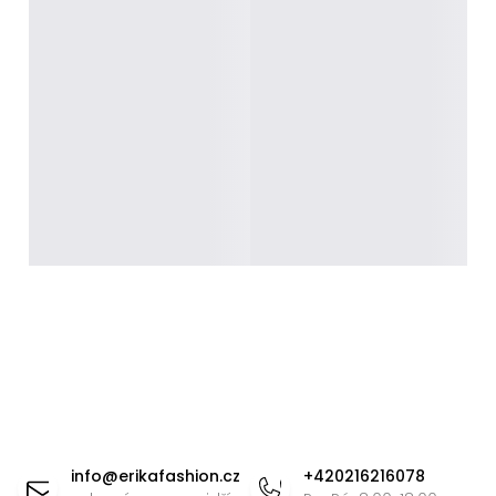
Z
á
info
@
erikafashion.cz
+420216216078