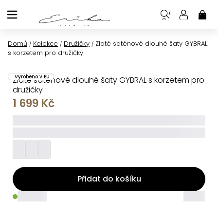
Přejít
na
NÁK
KOŠ
obsah
Domů
Kolekce
Družičky
Zlaté saténové dlouhé šaty GYBRAL
/
/
/
s korzetem pro družičky
Vyrobeno v EU
Zlaté saténové dlouhé šaty GYBRAL s korzetem pro
družičky
1 699 Kč
_____
_________
Přidat do košíku
_____
_____