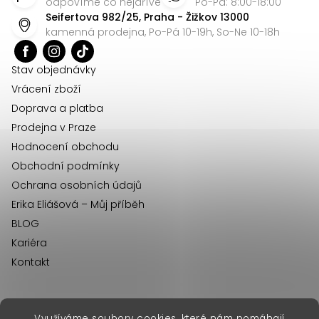
p
odpovíme co nejdříve
Po-Pá: 8:00-18:00
Seifertova 982/25, Praha - Žižkov 13000
a
kamenná prodejna, Po-Pá 10-19h, So-Ne 10-18h
t
í
Stav objednávky
Vrácení zboží
Doprava a platba
Prodejna v Praze
Hodnocení obchodu
Obchodní podmínky
Ochrana osobních údajů
Erika Eliášová – Můj příběh
BLOG
Kariéra
Kontakt
Využíváme soubory cookies, které nám pomáhají