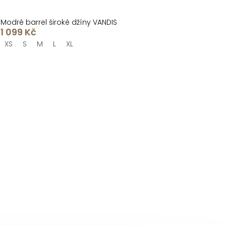
Modré barrel široké džíny VANDIS
1 099 Kč
XS
S
M
L
XL