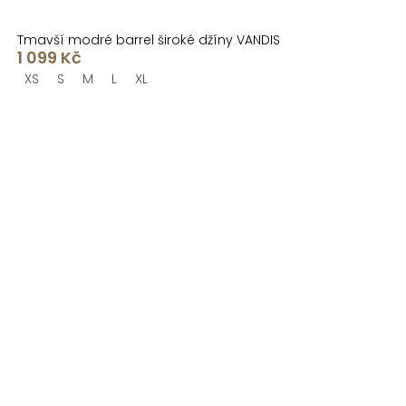
Tmavší modré barrel široké džíny VANDIS
1 099 Kč
XS
S
M
L
XL