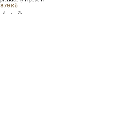
překládaným pasem
879 Kč
S
L
XL