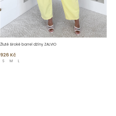
Žluté široké barrel džíny ZALVIO
926 Kč
S
M
L