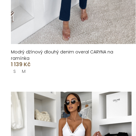
t
k
ů
t
ů
Modrý džínový dlouhý denim overal CARYNA na
ramínka
1 139 Kč
S
M