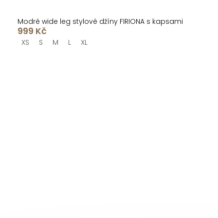
Modré wide leg stylové džíny FIRIONA s kapsami
999 Kč
XS
S
M
L
XL