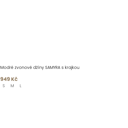
Modré zvonové džíny SAMYRA s krajkou
949 Kč
S
M
L