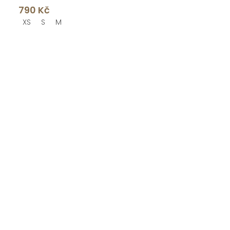
790 Kč
XS
S
M