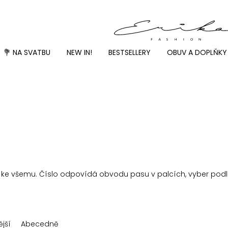
💐 NA SVATBU
NEW IN!
BESTSELLERY
OBUV A DOPLŇKY
ě ke všemu. Číslo odpovídá obvodu pasu v palcích, vyber podle 
jší
Abecedně