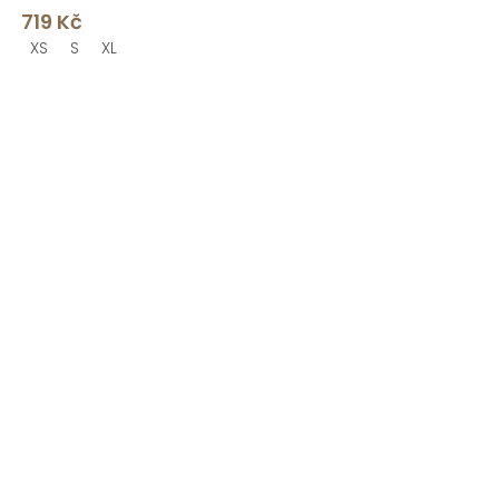
719 Kč
XS
S
XL