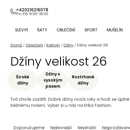
Přejít
na
+420216216078
Po-Pá: 8:00-18:00
obsah
SLEVY❗
ŠATY
OBLEČENÍ
SPORT
MUŠELÍN
Domů
Oblečení
Kalhoty
Džíny
Džíny velikost 26
/
/
/
/
Džíny velikost 26
Džíny s
Široké
Roztrhané
vysokým
džíny
džíny
pasem
Tvá chvíle zazářit. Dobré džíny nosíš roky a hodí se úpln
běžnému nošení. Vyber si u nás na Erika Fashion.
Ř
Doporučujeme
Nejlevnější
Nejdražší
Nejprodávaně