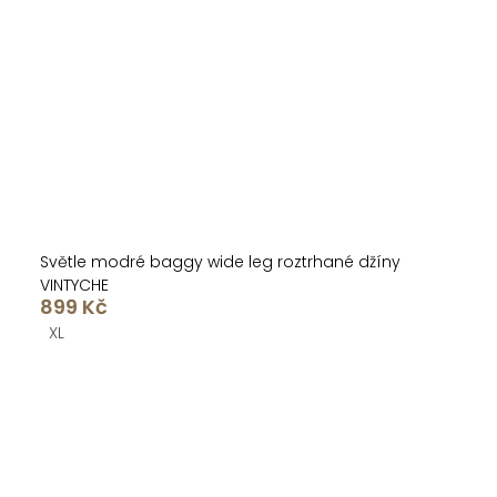
Světle modré baggy wide leg roztrhané džíny
VINTYCHE
899 Kč
XL