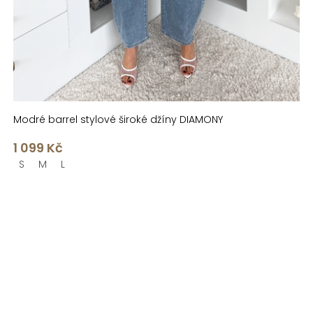
Modré barrel stylové široké džíny DIAMONY
1 099 Kč
S
M
L