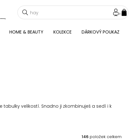
NÁKU
KOŠÍ
HOME & BEAUTY
KOLEKCE
DÁRKOVÝ POUKAZ
tabulky velikostí. Snadno ji zkombinuješ a sedí i k
146
položek celkem