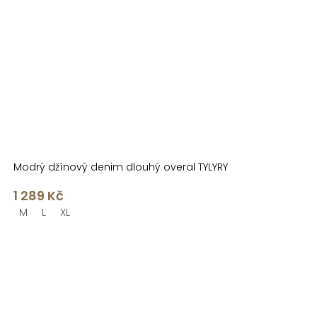
Modrý džínový denim dlouhý overal TYLYRY
1 289 Kč
M
L
XL