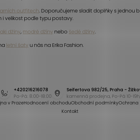
jarních outfitech
. Doporučujeme sladit doplňky s jednou ba
 i velikost podle typu postavy.
aki džíny
,
modré džíny
nebo
šedé džíny
.
 na
letní šaty
u nás na Erika Fashion.
+420216216078
Seifertova 982/25, Praha - Žižko
Po-Pá: 8:00-18:00
kamenná prodejna, Po-Pá 10-19h,
jna v Praze
Hodnocení obchodu
Obchodní podmínky
Ochrana 
Kontakt