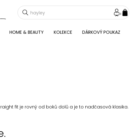
NÁKU
KOŠÍ
HOME & BEAUTY
KOLEKCE
DÁRKOVÝ POUKAZ
raight fit je rovný od boků dolů a je to nadčasová klasika.
e.