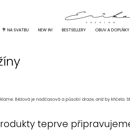
💐 NA SVATBU
NEW IN!
BESTSELLERY
OBUV A DOPLŇKY
žíny
ezklame. Béžová je nadčasová a působí draze, aniž by křičela. St
rodukty teprve připravujem