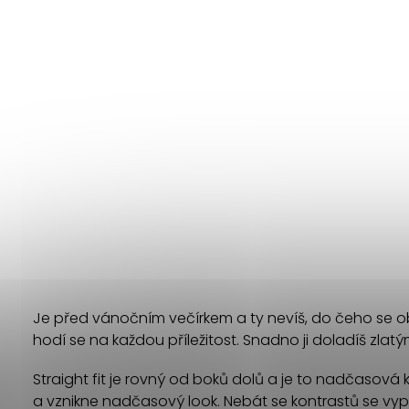
Je před vánočním večírkem a ty nevíš, do čeho se obl
hodí se na každou příležitost. Snadno ji doladíš zlatý
Straight fit je rovný od boků dolů a je to nadčasová kl
a vznikne nadčasový look. Nebát se kontrastů se vypl