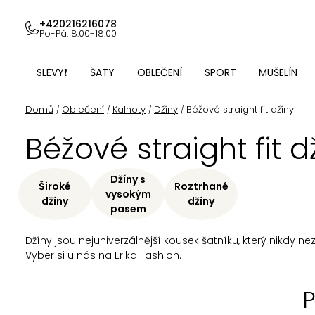
Přejít
na
+420216216078
Po-Pá: 8:00-18:00
obsah
SLEVY❗
ŠATY
OBLEČENÍ
SPORT
MUŠELÍN
Domů
Oblečení
Kalhoty
Džíny
Béžové straight fit džíny
/
/
/
/
Béžové straight fit d
Džíny s
Široké
Roztrhané
vysokým
džíny
džíny
pasem
Džíny jsou nejuniverzálnější kousek šatníku, který nikdy n
Vyber si u nás na Erika Fashion.
P