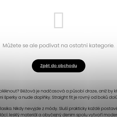
Můžete se ale podívat na ostatní kategorie.
Zpět do obchodu
éknout? Béžová je nadčasová a působí draze, aniž by křičel
mi šperky a nude doplňky. Straight fit je rovný od boků dol
asika. Nikdy nevyjde z módy. Sluší prakticky každé postavě. 
ácí: lesklý materiál a obyčejný denim spolu vytvoří moder