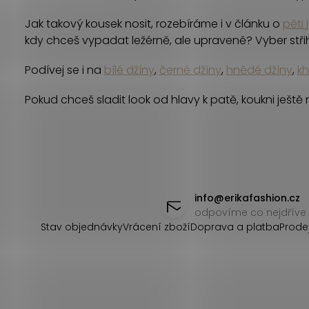
Jak takový kousek nosit, rozebíráme i v článku o
pěti 
kdy chceš vypadat ležérně, ale upraveně? Vyber střih
Podívej se i na
bílé džíny
,
černé džíny
,
hnědé džíny
,
kh
Pokud chceš sladit look od hlavy k patě, koukni ještě
Z
á
info
@
erikafashion.cz
odpovíme co nejdříve
p
Stav objednávky
Vrácení zboží
Doprava a platba
Prode
a
t