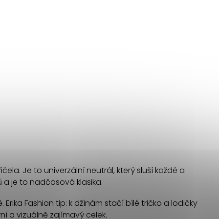
a. Je to univerzální neutrál, který sluší každé a
ů a je to nadčasová klasika.
Erika Fashion tip: k džínám stačí bílé tričko a lodičky
ní a vizuálně zajímavý celek.