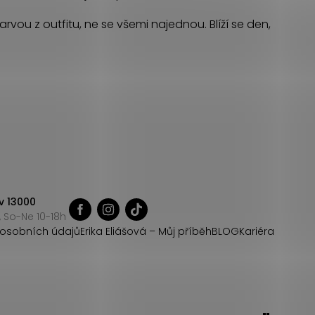
rvou z outfitu, ne se všemi najednou. Blíží se den,
v 13000
 So-Ne 10-18h
osobních údajů
Erika Eliášová – Můj příběh
BLOG
Kariéra