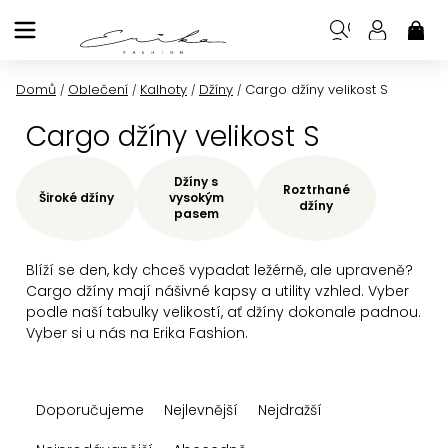
Přejít
na
NÁK
KOŠ
obsah
Domů
Oblečení
Kalhoty
Džíny
Cargo džíny velikost S
/
/
/
/
Cargo džíny velikost S
Džíny s
Roztrhané
Široké džíny
vysokým
džíny
pasem
Blíží se den, kdy chceš vypadat ležérně, ale upraveně?
Cargo džíny mají nášivné kapsy a utility vzhled. Vyber
podle naší tabulky velikostí, ať džíny dokonale padnou.
Vyber si u nás na Erika Fashion.
Ř
Doporučujeme
Nejlevnější
Nejdražší
a