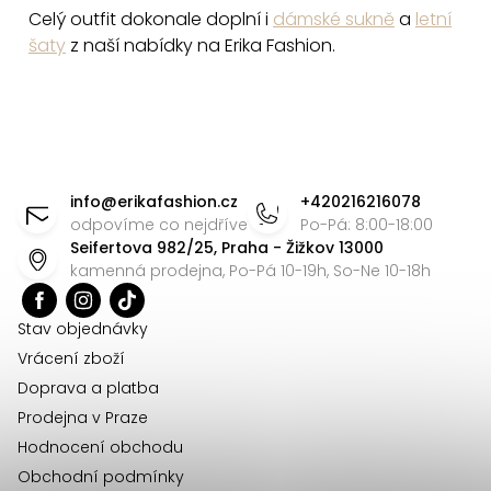
Celý outfit dokonale doplní i
dámské sukně
a
letní
šaty
z naší nabídky na Erika Fashion.
Z
á
info
@
erikafashion.cz
+420216216078
p
odpovíme co nejdříve
Po-Pá: 8:00-18:00
Seifertova 982/25, Praha - Žižkov 13000
a
kamenná prodejna, Po-Pá 10-19h, So-Ne 10-18h
t
í
Stav objednávky
Vrácení zboží
Doprava a platba
Prodejna v Praze
Hodnocení obchodu
Obchodní podmínky