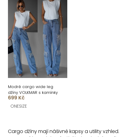
Modré cargo wide leg
džíny VOLKMAR s kamínky
699 Kč
ONESIZE
O
v
Cargo džíny mají nášivné kapsy a utility vzhled.
l