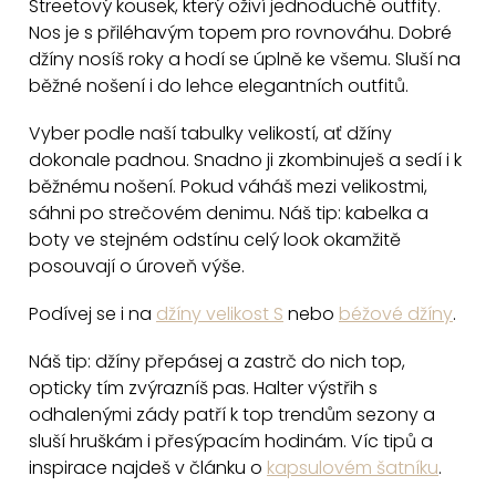
Streetový kousek, který oživí jednoduché outfity.
á
Nos je s přiléhavým topem pro rovnováhu. Dobré
d
džíny nosíš roky a hodí se úplně ke všemu. Sluší na
a
běžné nošení i do lehce elegantních outfitů.
c
Vyber podle naší tabulky velikostí, ať džíny
í
dokonale padnou. Snadno ji zkombinuješ a sedí i k
p
běžnému nošení. Pokud váháš mezi velikostmi,
r
sáhni po strečovém denimu. Náš tip: kabelka a
v
boty ve stejném odstínu celý look okamžitě
k
posouvají o úroveň výše.
y
v
Podívej se i na
džíny velikost S
nebo
béžové džíny
.
ý
Náš tip: džíny přepásej a zastrč do nich top,
p
opticky tím zvýrazníš pas. Halter výstřih s
i
odhalenými zády patří k top trendům sezony a
s
sluší hruškám i přesýpacím hodinám. Víc tipů a
u
inspirace najdeš v článku o
kapsulovém šatníku
.