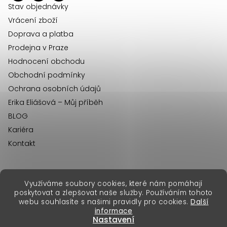
í
Stav objednávky
Vrácení zboží
Doprava a platba
Prodejna v Praze
Hodnocení obchodu
Obchodní podmínky
Ochrana osobních údajů
Erika Eliášová – Můj příběh
BLOG
Kariéra
Kontakt
Využíváme soubory cookies, které nám pomáhají
erikafashion.sk
poskytovat a zlepšovat naše služby. Používáním tohoto
Copyright 2026
Erika Fashion
. Všechna práva vyhrazena.
webu souhlasíte s našimi pravidly pro cookies.
Další
Vytvořil Shoptet Premium
&
informace
Nastavení