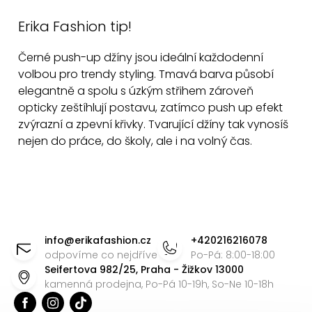
Erika Fashion tip!
Černé push-up džíny jsou ideální každodenní
volbou pro trendy styling. Tmavá barva působí
elegantně a spolu s úzkým střihem zároveň
opticky zeštíhlují postavu, zatímco push up efekt
zvýrazní a zpevní křivky. Tvarující džíny tak vynosíš
nejen do práce, do školy, ale i na volný čas.
Z
á
info
@
erikafashion.cz
+420216216078
p
odpovíme co nejdříve
Po-Pá: 8:00-18:00
Seifertova 982/25, Praha - Žižkov 13000
a
kamenná prodejna, Po-Pá 10-19h, So-Ne 10-18h
t