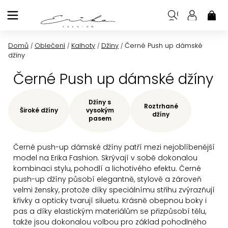
Přejít
na
NÁK
KOŠ
obsah
Domů
Oblečení
Kalhoty
Džíny
Černé Push up dámské
/
/
/
/
džíny
Černé Push up dámské džíny
Džíny s
Roztrhané
Široké džíny
vysokým
džíny
pasem
Černé push-up dámské džíny patří mezi nejoblíbenější
model na Erika Fashion. Skrývají v sobě dokonalou
kombinaci stylu, pohodlí a lichotivého efektu. Černé
push-up džíny působí elegantně, stylově a zároveň
velmi žensky, protože díky speciálnímu střihu zvýrazňují
křivky a opticky tvarují siluetu. Krásně obepnou boky i
pas a díky elastickým materiálům se přizpůsobí tělu,
takže jsou dokonalou volbou pro základ pohodlného