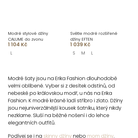
Modré stylové džíny
Světle modré rozšířené
CALUME do zvonu
džíny EFTEN
1 104 Kč
1 039 Kč
L
S
M
L
O
v
Modré šaty jsou na Erika Fashion dlouhodobě
l
velmi oblíbené. Vyber si z desítek odstínů, od
á
nebeské po královskou modř, u nás na Erika
d
Fashion. K modré krásně ladí stříbro i zlato. Džíny
a
jsou nejuniverzálnější kousek šatníku, který nikdy
c
nezklame. Sluší na běžné nošení i do lehce
í
elegantních outfitů.
p
Podívej se i na
skinny džíny
nebo
mom džíny
.