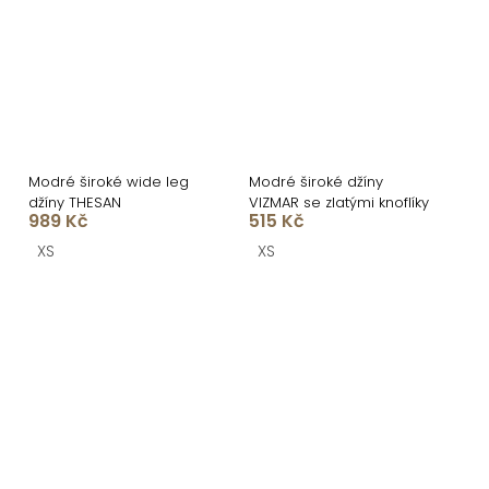
Modré široké wide leg
Modré široké džíny
džíny THESAN
VIZMAR se zlatými knoflíky
989 Kč
515 Kč
XS
XS