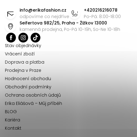
á
info
@
erikafashion.cz
+420216216078
p
odpovíme co nejdříve
Po-Pá: 8:00-18:00
Seifertova 982/25, Praha - Žižkov 13000
a
kamenná prodejna, Po-Pá 10-19h, So-Ne 10-18h
t
í
Stav objednávky
Vrácení zboží
Doprava a platba
Prodejna v Praze
Hodnocení obchodu
Obchodní podmínky
Ochrana osobních údajů
Erika Eliášová – Můj příběh
BLOG
Kariéra
Kontakt