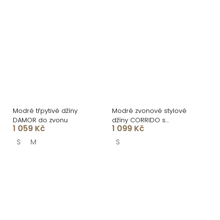
Modré třpytivé džíny
Modré zvonové stylové
DAMOR do zvonu
džíny CORRIDO s
1 059 Kč
1 099 Kč
mašlemi
S
M
S