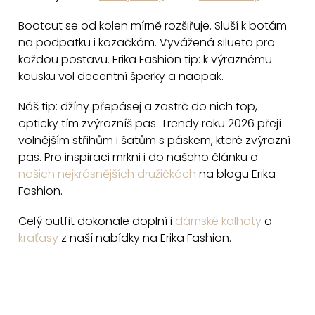
r
v
Bootcut se od kolen mírně rozšiřuje. Sluší k botám
k
na podpatku i kozačkám. Vyvážená silueta pro
y
každou postavu. Erika Fashion tip: k výraznému
v
kousku vol decentní šperky a naopak.
ý
Náš tip: džíny přepásej a zastrč do nich top,
p
opticky tím zvýrazníš pas. Trendy roku 2026 přejí
i
volnějším střihům i šatům s páskem, které zvýrazní
s
pas. Pro inspiraci mrkni i do našeho článku o
u
našich nejkrásnějších družičkách
na blogu Erika
Fashion.
Celý outfit dokonale doplní i
dámské kalhoty
a
kraťasy
z naší nabídky na Erika Fashion.
Z