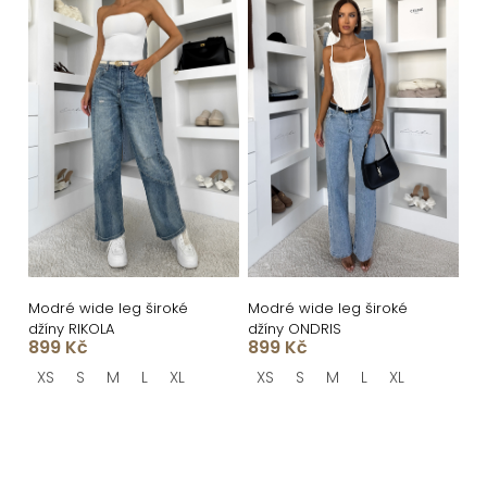
Modré wide leg široké
Modré wide leg široké
džíny RIKOLA
džíny ONDRIS
899 Kč
899 Kč
XS
S
M
L
XL
XS
S
M
L
XL