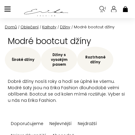
Přejít
na
NÁK
KOŠ
obsah
Domů
Oblečení
Kalhoty
Džíny
Modré bootcut džíny
/
/
/
/
Modré bootcut džíny
Džíny s
Roztrhané
Široké džíny
vysokým
džíny
pasem
Dobré džíny nosíš roky a hodí se úplně ke všemu.
Modré šaty jsou na Erika Fashion dlouhodobě velmi
oblíbené. Bootcut se od kolen mírně rozšiřuje. Vyber si
u nás na Erika Fashion.
Ř
Doporučujeme
Nejlevnější
Nejdražší
a