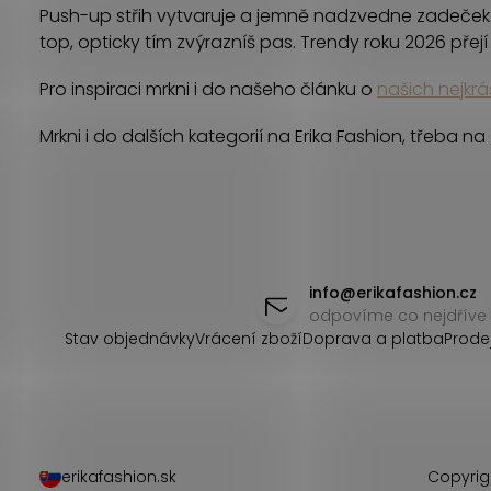
a
Push-up střih vytvaruje a jemně nadzvedne zadeček. 
c
top, opticky tím zvýrazníš pas. Trendy roku 2026 přejí
í
Pro inspiraci mrkni i do našeho článku o
našich nejkrá
p
Mrkni i do dalších kategorií na Erika Fashion, třeba na
r
v
k
Z
y
á
info
@
erikafashion.cz
v
odpovíme co nejdříve
p
Stav objednávky
Vrácení zboží
Doprava a platba
Prode
ý
a
p
t
i
s
í
erikafashion.sk
Copyrig