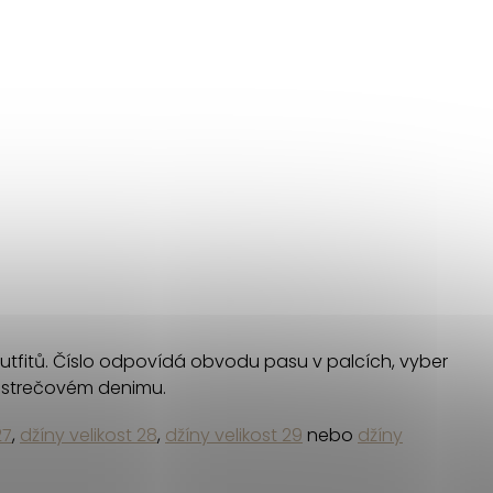
 outfitů. Číslo odpovídá obvodu pasu v palcích, vyber
po strečovém denimu.
27
,
džíny velikost 28
,
džíny velikost 29
nebo
džíny