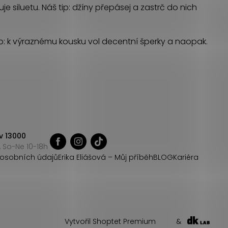
siluetu. Náš tip: džíny přepásej a zastrč do nich
tip: k výraznému kousku vol decentní šperky a naopak.
v 13000
 So-Ne 10-18h
osobních údajů
Erika Eliášová – Můj příběh
BLOG
Kariéra
Vytvořil Shoptet Premium
&