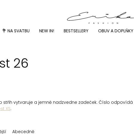
💐 NA SVATBU
NEW IN!
BESTSELLERY
OBUV A DOPLŇKY
st 26
p střih vytvaruje a jemně nadzvedne zadeček. Číslo odpovídá o
ost XS
.
jší
Abecedně