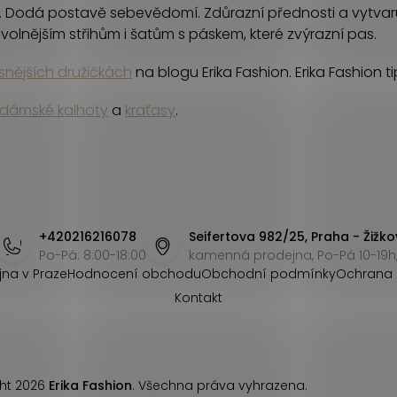
Dodá postavě sebevědomí. Zdůrazní přednosti a vytvaruje 
 volnějším střihům i šatům s páskem, které zvýrazní pas.
snějších družičkách
na blogu Erika Fashion. Erika Fashion 
dámské kalhoty
a
kraťasy
.
+420216216078
Seifertova 982/25, Praha - Žižko
Po-Pá: 8:00-18:00
kamenná prodejna, Po-Pá 10-19h,
jna v Praze
Hodnocení obchodu
Obchodní podmínky
Ochrana 
Kontakt
ht 2026
Erika Fashion
. Všechna práva vyhrazena.