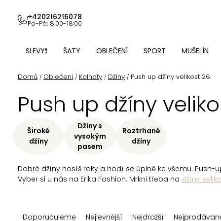
Přejít
na
+420216216078
Po-Pá: 8:00-18:00
obsah
SLEVY❗
ŠATY
OBLEČENÍ
SPORT
MUŠELÍN
Domů
Oblečení
Kalhoty
Džíny
Push up džíny velikost 26
/
/
/
/
Push up džíny veliko
Džíny s
Široké
Roztrhané
vysokým
džíny
džíny
pasem
Dobré džíny nosíš roky a hodí se úplně ke všemu. Push-u
Vyber si u nás na Erika Fashion. Mrkni třeba na
džíny velik
Ř
Doporučujeme
Nejlevnější
Nejdražší
Nejprodávaně