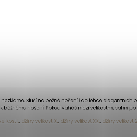
kdy nezklame. Sluší na běžné nošení i do lehce elegantních
í i k běžnému nošení. Pokud váháš mezi velikostmi, sáhni 
elikost L
,
džíny velikost XL
,
džíny velikost XXL
,
džíny velikost 