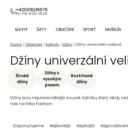
Přejít
na
+420216216078
Po-Pá: 8:00-18:00
obsah
SLEVY❗
ŠATY
OBLEČENÍ
SPORT
MUŠELÍN
Domů
Oblečení
Kalhoty
Džíny
Džíny univerzální velikost
/
/
/
/
Džíny univerzální vel
Džíny s
Široké
Roztrhané
vysokým
džíny
džíny
pasem
Džíny jsou nejuniverzálnější kousek šatníku, který nikdy n
nás na Erika Fashion.
Ř
Doporučujeme
Nejlevnější
Nejdražší
Nejprodávaně