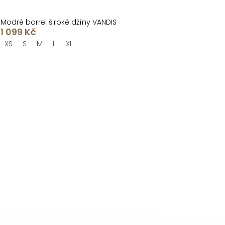
Modré barrel široké džíny VANDIS
1 099 Kč
XS
S
M
L
XL