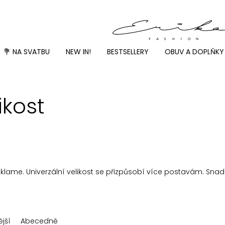
💐 NA SVATBU
NEW IN!
BESTSELLERY
OBUV A DOPLŇKY
ikost
ezklame. Univerzální velikost se přizpůsobí více postavám. Snad
jší
Abecedně