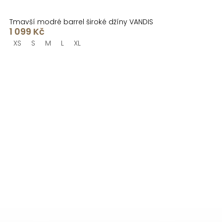
Tmavší modré barrel široké džíny VANDIS
1 099 Kč
XS
S
M
L
XL