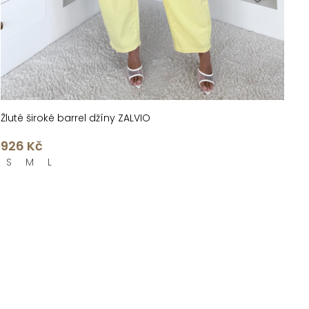
Žluté široké barrel džíny ZALVIO
926 Kč
S
M
L