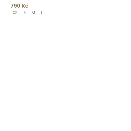
790 Kč
XS
S
M
L