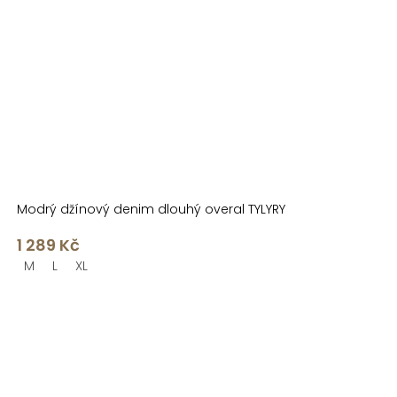
Modrý džínový denim dlouhý overal TYLYRY
1 289 Kč
M
L
XL