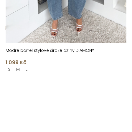
Modré barrel stylové široké džíny DIAMONY
1 099 Kč
S
M
L