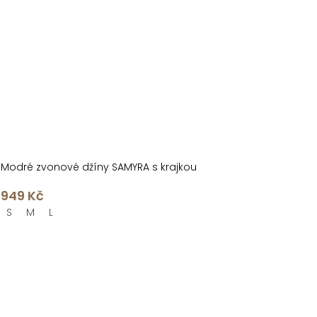
Modré zvonové džíny SAMYRA s krajkou
949 Kč
S
M
L