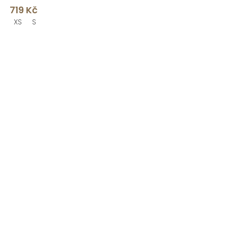
719 Kč
XS
S