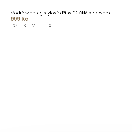
Modré wide leg stylové džíny FIRIONA s kapsami
999 Kč
XS
S
M
L
XL