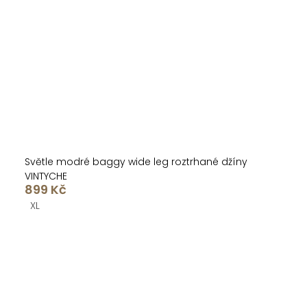
Světle modré baggy wide leg roztrhané džíny
VINTYCHE
899 Kč
XL