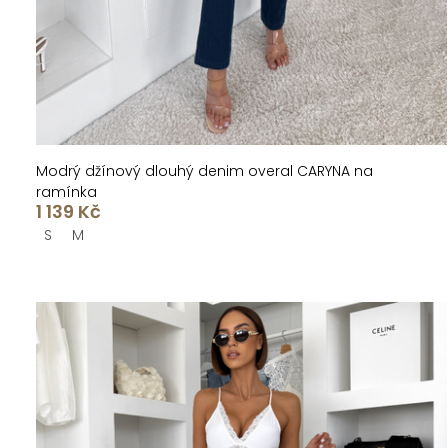
t
k
ů
t
ů
Modrý džínový dlouhý denim overal CARYNA na
ramínka
1 139 Kč
S
M