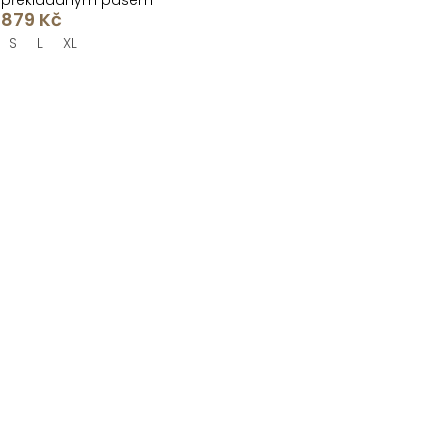
překládaným pasem
879 Kč
S
L
XL