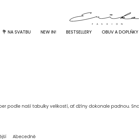
💐 NA SVATBU
NEW IN!
BESTSELLERY
OBUV A DOPLŇKY
ber podle naší tabulky velikostí, ať džíny dokonale padnou. Sn
jší
Abecedně