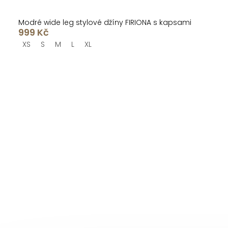
Modré wide leg stylové džíny FIRIONA s kapsami
999 Kč
XS
S
M
L
XL