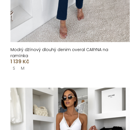
t
k
ů
t
ů
Modrý džínový dlouhý denim overal CARYNA na
ramínka
1 139 Kč
S
M