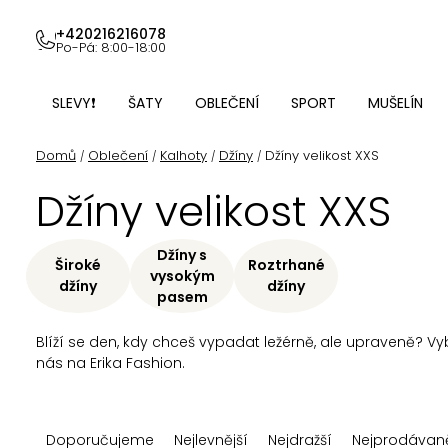
Přejít
na
+420216216078
Po-Pá: 8:00-18:00
obsah
SLEVY❗
ŠATY
OBLEČENÍ
SPORT
MUŠELÍN
Domů
Oblečení
Kalhoty
Džíny
Džíny velikost XXS
/
/
/
/
Džíny velikost XXS
Džíny s
Široké
Roztrhané
vysokým
džíny
džíny
pasem
Blíží se den, kdy chceš vypadat ležérně, ale upraveně? Vy
nás na Erika Fashion.
Ř
Doporučujeme
Nejlevnější
Nejdražší
Nejprodávaně