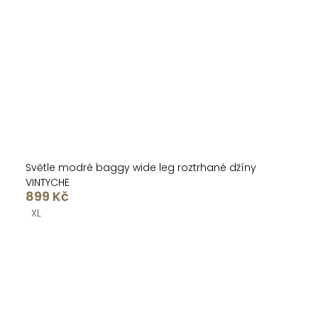
Světle modré baggy wide leg roztrhané džíny
VINTYCHE
899 Kč
XL