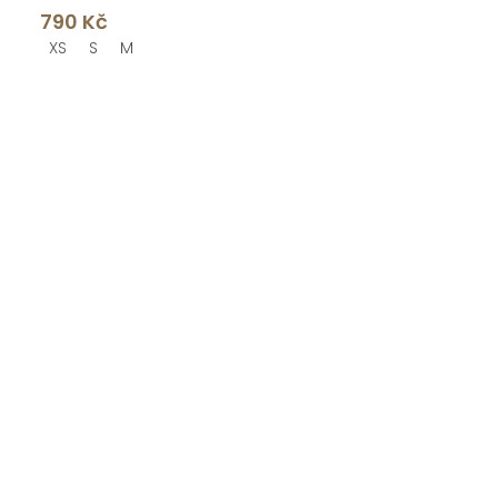
790 Kč
XS
S
M