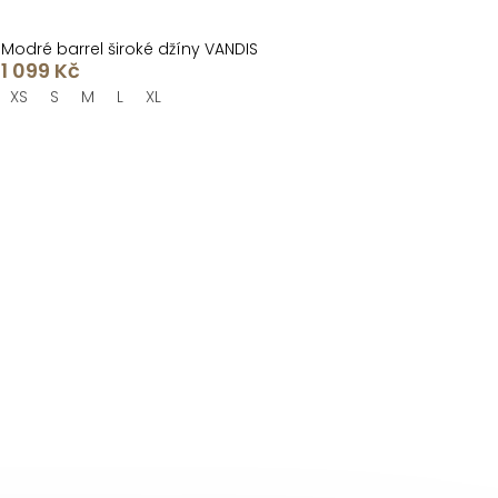
Modré barrel široké džíny VANDIS
1 099 Kč
XS
S
M
L
XL