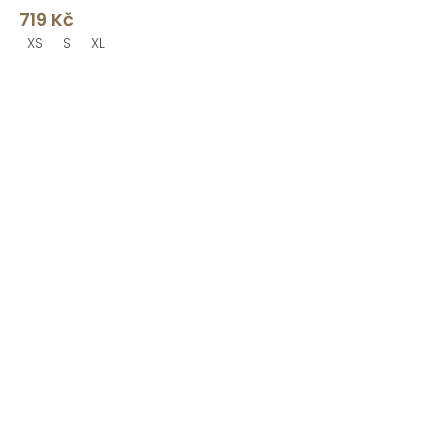
719 Kč
XS
S
XL