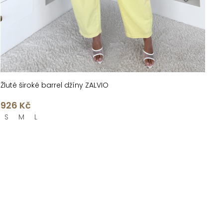
Žluté široké barrel džíny ZALVIO
926 Kč
S
M
L