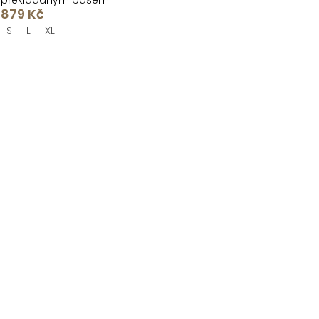
překládaným pasem
879 Kč
S
L
XL