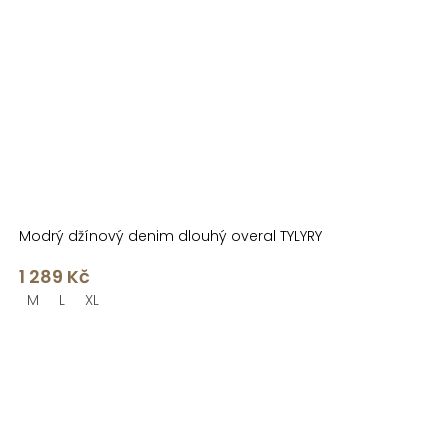
Modrý džínový denim dlouhý overal TYLYRY
1 289 Kč
M
L
XL