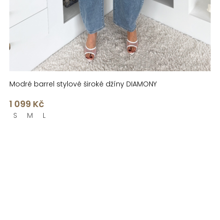
Modré barrel stylové široké džíny DIAMONY
1 099 Kč
S
M
L