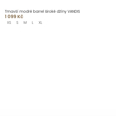
Tmavší modré barrel široké džíny VANDIS
1 099 Kč
XS
S
M
L
XL