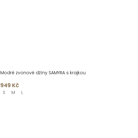
Modré zvonové džíny SAMYRA s krajkou
949 Kč
S
M
L