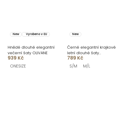
New
Vyrobeno v EU
New
Hnědé dlouhé elegantní
Černé elegantní krajkové
večerní šaty OLIVANE
letní dlouhé šaty
939 Kč
789 Kč
MALLONE
ONESIZE
S/M
M/L