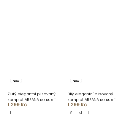
New
New
Žlutý elegantní plisovaný
Bílý elegantní plisovaný
komplet AREANA se sukní
komplet AREANA se sukní
1 299 Kč
1 299 Kč
L
S
M
L