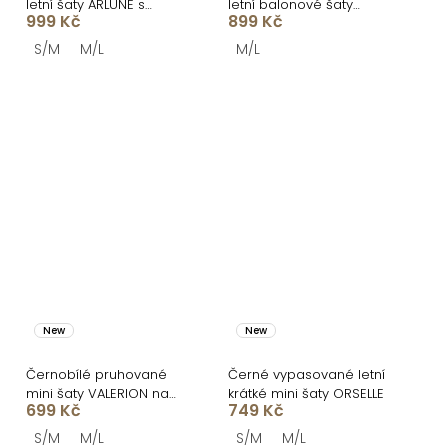
letní šaty ARLUNE s
letní balonové šaty
999 Kč
899 Kč
korzetem
LEONYA
S/M
M/L
M/L
New
New
Černobílé pruhované
Černé vypasované letní
mini šaty VALERION na
krátké mini šaty ORSELLE
699 Kč
749 Kč
ramínka
S/M
M/L
S/M
M/L