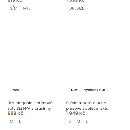
819 Kč
1 599 Kč
černými puntíky
S/M
M/L
ONESIZE
New
New
Vyrobeno v EU
Bílé elegantní saténové
Světle modré dlouhé
šaty SELINYA s průstřihy
plesové společenské
889 Kč
1 949 Kč
šaty CELLINES
M
L
S
M
L