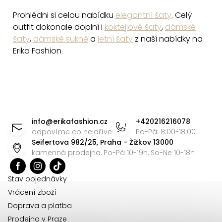
Prohlédni si celou nabídku
elegantní šaty
. Celý
outfit dokonale doplní i
koktejlové šaty
,
dámské
šaty
,
dámské sukně
a
letní šaty
z naší nabídky na
Erika Fashion.
Z
á
info
@
erikafashion.cz
+420216216078
p
odpovíme co nejdříve
Po-Pá: 8:00-18:00
Seifertova 982/25, Praha - Žižkov 13000
a
kamenná prodejna, Po-Pá 10-19h, So-Ne 10-18h
t
í
Stav objednávky
Vrácení zboží
Doprava a platba
Prodejna v Praze