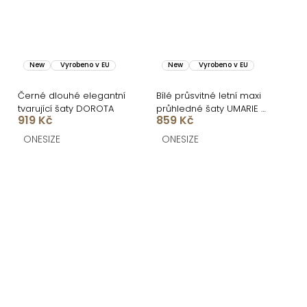
New
Vyrobeno v EU
New
Vyrobeno v EU
Černé dlouhé elegantní
Bílé průsvitné letní maxi
tvarující šaty DOROTA
průhledné šaty UMARIE s
919 Kč
859 Kč
dlouhým rukávem
ONESIZE
ONESIZE