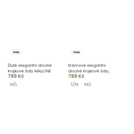
New
New
Žluté elegantní dlouhé
Krémové elegantní
krajkové šaty MALLONE
dlouhé krajkové šaty
789 Kč
789 Kč
MALLONE
M/L
S/M
M/L