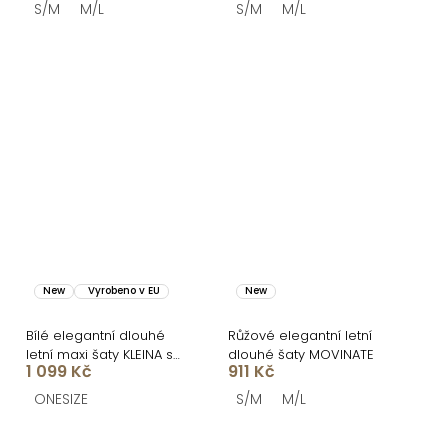
S/M
M/L
S/M
M/L
New
Vyrobeno v EU
New
Bílé elegantní dlouhé
Růžové elegantní letní
letní maxi šaty KLEINA s
dlouhé šaty MOVINATE
1 099 Kč
911 Kč
dlouhým rukávem
ONESIZE
S/M
M/L