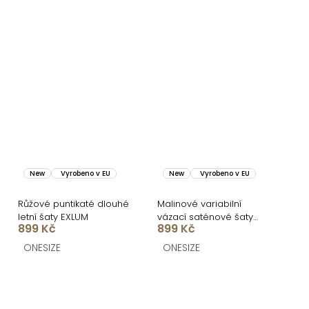
New
Vyrobeno v EU
New
Vyrobeno v EU
Růžové puntikaté dlouhé
Malinové variabilní
letní šaty EXLUM
vázací saténové šaty
899 Kč
899 Kč
VALERDI a rozparkem
ONESIZE
ONESIZE