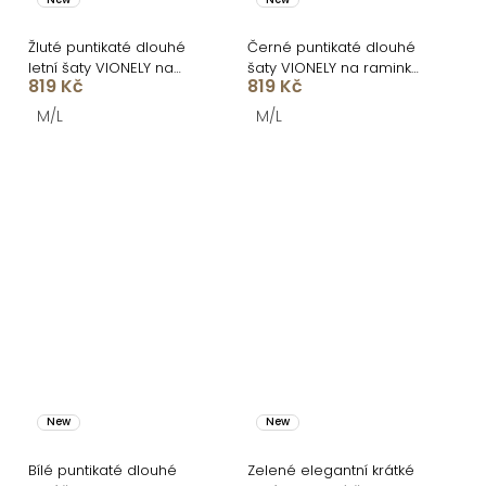
Žluté puntikaté dlouhé
Černé puntikaté dlouhé
letní šaty VIONELY na
šaty VIONELY na raminka
819 Kč
819 Kč
ramínka
a krajkou
M/L
M/L
New
New
Bílé puntikaté dlouhé
Zelené elegantní krátké