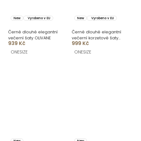
New
Vyrobeno v EU
New
Vyrobeno v EU
Černé dlouhé elegantní
Černé dlouhé elegantní
večerní šaty OLIVANE
večerní korzetové šaty
939 Kč
999 Kč
MIRELLA
ONESIZE
ONESIZE
New
New