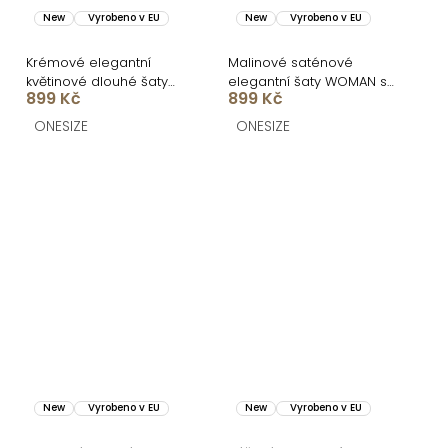
New
Vyrobeno v EU
New
Vyrobeno v EU
Krémové elegantní
Malinové saténové
květinové dlouhé šaty
elegantní šaty WOMAN s
899 Kč
899 Kč
BELLESA se šátkem
dlouhým rukávem
ONESIZE
ONESIZE
New
Vyrobeno v EU
New
Vyrobeno v EU