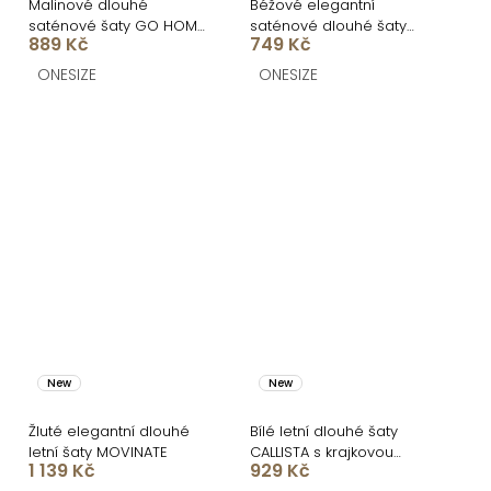
Malinové dlouhé
Béžové elegantní
saténové šaty GO HOME
saténové dlouhé šaty
889 Kč
749 Kč
s krátkým rukávem a
BLYVIA
rozparkem
ONESIZE
ONESIZE
New
New
Žluté elegantní dlouhé
Bílé letní dlouhé šaty
letní šaty MOVINATE
CALLISTA s krajkovou
1 139 Kč
929 Kč
sukní