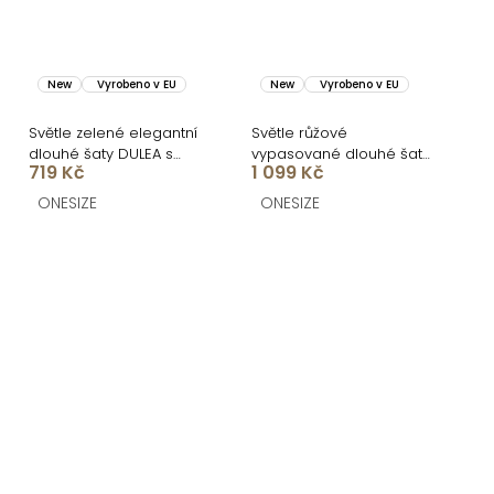
New
Vyrobeno v EU
New
Vyrobeno v EU
Světle zelené elegantní
Světle růžové
dlouhé šaty DULEA s
vypasované dlouhé šaty
719 Kč
1 099 Kč
výstřihem
UMSEET
ONESIZE
ONESIZE