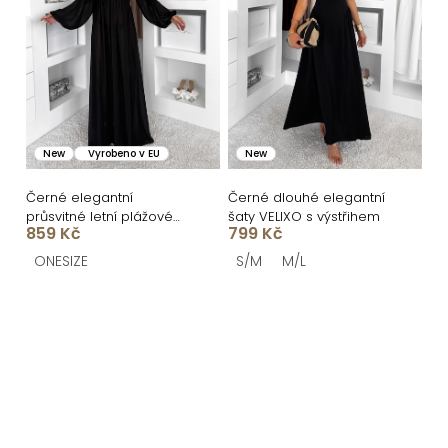
New
Vyrobeno v EU
New
Černé elegantní
Černé dlouhé elegantní
průsvitné letní plážové
šaty VELIXO s výstřihem
859 Kč
799 Kč
maxi šaty UMARIE s
dlouhým rukávem
ONESIZE
S/M
M/L