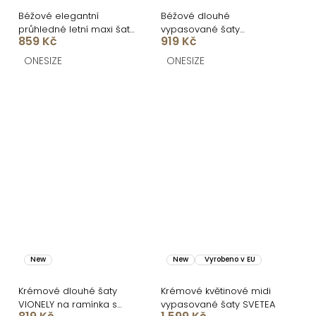
Béžové elegantní
Béžové dlouhé
průhledné letní maxi šaty
vypasované šaty
859 Kč
919 Kč
UMARIE s dlouhým
DOROTA na ramínka
rukávem
ONESIZE
ONESIZE
New
New
Vyrobeno v EU
Krémové dlouhé šaty
Krémové květinové midi
VIONELY na ramínka s
vypasované šaty SVETEA