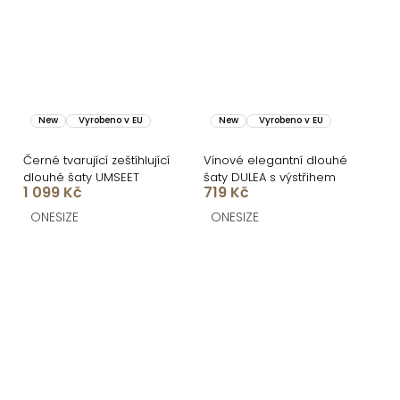
New
Vyrobeno v EU
New
Vyrobeno v EU
Černé tvarující zeštíhlující
Vínové elegantní dlouhé
dlouhé šaty UMSEET
šaty DULEA s výstřihem
1 099 Kč
719 Kč
ONESIZE
ONESIZE