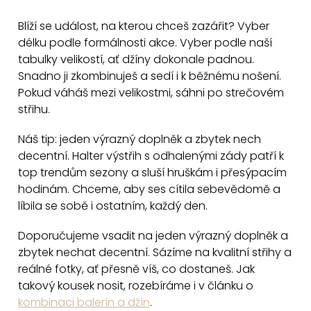
l
r
á
Blíží se událost, na kterou chceš zazářit? Vyber
á
d
délku podle formálnosti akce. Vyber podle naší
n
a
tabulky velikostí, ať džíny dokonale padnou.
k
Snadno ji zkombinuješ a sedí i k běžnému nošení.
c
o
Pokud váháš mezi velikostmi, sáhni po strečovém
v
í
střihu.
á
p
n
r
Náš tip: jeden výrazný doplněk a zbytek nech
í
v
decentní. Halter výstřih s odhalenými zády patří k
k
top trendům sezony a sluší hruškám i přesýpacím
y
hodinám. Chceme, aby ses cítila sebevědomě a
v
líbila se sobě i ostatním, každý den.
ý
Doporučujeme vsadit na jeden výrazný doplněk a
p
zbytek nechat decentní. Sázíme na kvalitní střihy a
i
reálné fotky, ať přesně víš, co dostaneš. Jak
s
takový kousek nosit, rozebíráme i v článku o
u
kombinaci balerín a džín
.