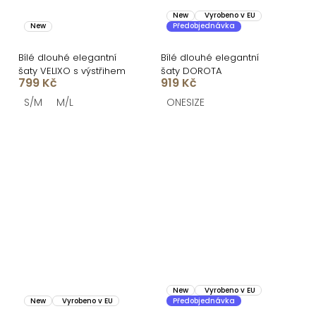
New
Vyrobeno v EU
New
Předobjednávka
Bílé dlouhé elegantní
Bílé dlouhé elegantní
šaty VELIXO s výstřihem
šaty DOROTA
799 Kč
919 Kč
S/M
M/L
ONESIZE
New
Vyrobeno v EU
New
Vyrobeno v EU
Předobjednávka