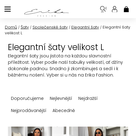
Přejít
na
NÁK
KOŠ
obsah
Domů
Šaty
Společenské šaty
Elegantní šaty
Elegantní šaty
/
/
/
/
velikost L
Elegantní šaty velikost L
Elegantní šaty jsou jistota na každou slavnostní
příležitost. Vyber podle naší tabulky velikostí, ať džíny
dokonale padnou. Snadno ji zkombinuješ a sedí i k
běžnému nošení. Vyber si u nás na Erika Fashion.
Ř
Doporučujeme
Nejlevnější
Nejdražší
a
z
Nejprodávanější
Abecedně
e
n
V