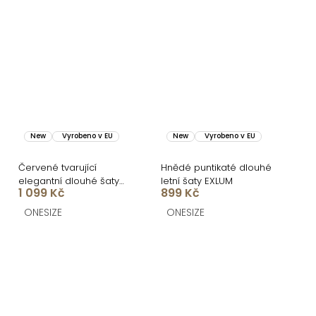
New
Vyrobeno v EU
New
Vyrobeno v EU
Červené tvarující
Hnědé puntikaté dlouhé
elegantní dlouhé šaty
letní šaty EXLUM
1 099 Kč
899 Kč
UMSEET
ONESIZE
ONESIZE