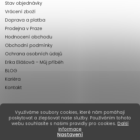
í
Stav objednávky
Vrácení zboží
Doprava a platba
Prodejna v Praze
Hodnocení obchodu
Obchodní podmínky
Ochrana osobních údajů
Erika Eliášová – Můj příběh
BLOG
Kariéra
Kontakt
Využíváme soubory cookies, které nám pomáhají
erikafashion.sk
poskytovat a zlepšovat naše služby. Používáním tohoto
Copyright 2026
Erika Fashion
. Všechna práva vyhrazena.
webu souhlasíte s našimi pravidly pro cookies.
Další
Vytvořil Shoptet Premium
&
informace
Nastavení