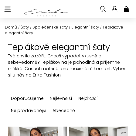
Přejít
na
NÁK
KOŠ
obsah
Domů
Šaty
Společenské šaty
Elegantní šaty
Teplákové
/
/
/
/
elegantní šaty
Teplákové elegantní šaty
Tvá chvíle zazářit. Chceš vypadat vkusně a
sebevědomě? Teplákovina je pohodlná a příjemně
měkká. Casual materiál pro maximální komfort. Vyber
si u nás na Erika Fashion.
Ř
Doporučujeme
Nejlevnější
Nejdražší
a
z
Nejprodávanější
Abecedně
e
n
V