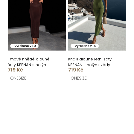
Vyrobeno v EU
Vyrobeno v EU
Tmavě hnědé dlouhé
Khaki dlouhé letní šaty
šaty KEENAN s holými
KEENAN s holými zády
719 Kč
719 Kč
zády
ONESIZE
ONESIZE