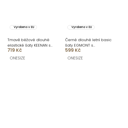
Vyrobeno v EU
Vyrobeno v EU
Tmavě béžové dlouhé
Černé dlouhé letní basic
elastické šaty KEENAN s
šaty EGMONT s
719 Kč
599 Kč
holými zády
rozparkem
ONESIZE
ONESIZE