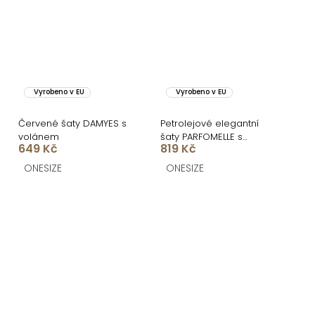
Vyrobeno v EU
Vyrobeno v EU
Červené šaty DAMYES s
Petrolejové elegantní
volánem
šaty PARFOMELLE s
649 Kč
819 Kč
výsřihem do V
ONESIZE
ONESIZE