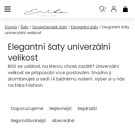
Přejít
na
NÁK
KOŠ
obsah
Domů
Šaty
Společenské šaty
Elegantní šaty
Elegantní šaty
/
/
/
/
univerzální velikost
Elegantní šaty univerzální
velikost
Blíží se událost, na kterou chceš zazářit? Univerzální
velikost se přizpůsobí více postavám. Snadno ji
zkombinuješ a sedí i k běžnému nošení. Vyber si u nás
na Erika Fashion.
Ř
Doporučujeme
Nejlevnější
Nejdražší
a
z
Nejprodávanější
Abecedně
e