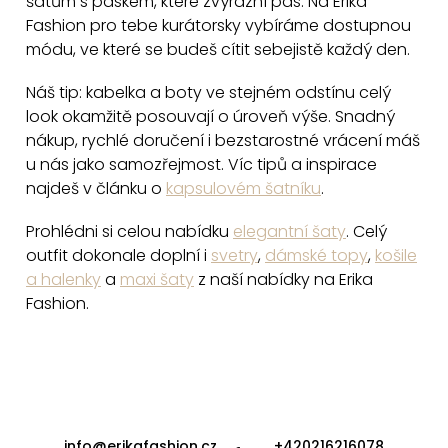
šatům s páskem, které zvýrazní pas. Na Erika
v
Fashion pro tebe kurátorsky vybíráme dostupnou
k
módu, ve které se budeš cítit sebejistě každý den.
y
v
Náš tip: kabelka a boty ve stejném odstínu celý
ý
look okamžitě posouvají o úroveň výše. Snadný
p
nákup, rychlé doručení i bezstarostné vrácení máš
i
u nás jako samozřejmost. Víc tipů a inspirace
najdeš v článku o
kapsulovém šatníku
.
s
u
Prohlédni si celou nabídku
elegantní šaty
. Celý
outfit dokonale doplní i
svetry
,
dámské topy
,
košile
a halenky
a
maxi šaty
z naší nabídky na Erika
Fashion.
Z
á
info
@
erikafashion.cz
+420216216078