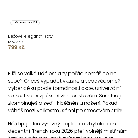
Vyrobeno v EU
Béžové elegantní šaty
MAKANY
799 Kč
O
v
Blíží se velká událost a ty pořád nemáš co na
l
sebe? Chceš vypadat vkusně a sebevědomě?
á
Vyber délku podle formálnosti akce. Univerzální
d
velikost se přizpůsobí více postavám. Snadno ji
a
zkombinuješ a sedí i k běžnému nošení. Pokud
c
váháš mezi velikostmi, sáhni po strečovém střihu.
í
Náš tip: jeden výrazný doplněk a zbytek nech
p
decentní. Trendy roku 2026 přejí volnějším střihům i
r