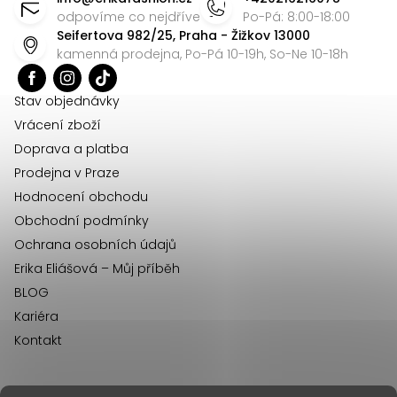
p
odpovíme co nejdříve
Po-Pá: 8:00-18:00
Seifertova 982/25, Praha - Žižkov 13000
a
kamenná prodejna, Po-Pá 10-19h, So-Ne 10-18h
t
í
Stav objednávky
Vrácení zboží
Doprava a platba
Prodejna v Praze
Hodnocení obchodu
Obchodní podmínky
Ochrana osobních údajů
Erika Eliášová – Můj příběh
BLOG
Kariéra
Kontakt