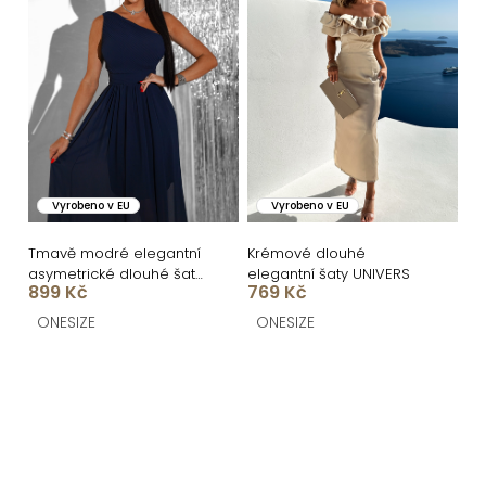
Vyrobeno v EU
Vyrobeno v EU
Tmavě modré elegantní
Krémové dlouhé
asymetrické dlouhé šaty
elegantní šaty UNIVERS
899 Kč
769 Kč
FLOAT
ONESIZE
ONESIZE