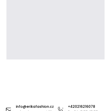
Z
á
info
@
erikafashion.cz
+420216216078