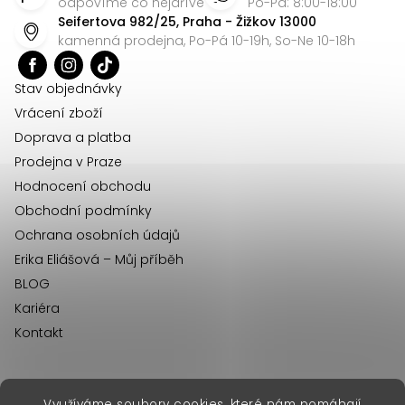
p
odpovíme co nejdříve
Po-Pá: 8:00-18:00
Seifertova 982/25, Praha - Žižkov 13000
a
kamenná prodejna, Po-Pá 10-19h, So-Ne 10-18h
t
í
Stav objednávky
Vrácení zboží
Doprava a platba
Prodejna v Praze
Hodnocení obchodu
Obchodní podmínky
Ochrana osobních údajů
Erika Eliášová – Můj příběh
BLOG
Kariéra
Kontakt
Využíváme soubory cookies, které nám pomáhají