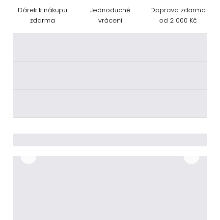
Dárek k nákupu
Jednoduché
Doprava zdarma
zdarma
vrácení
od 2 000 Kč
________
________
________