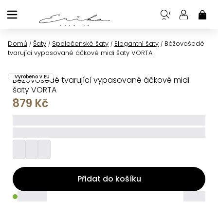
Přejít
na
NÁK
KOŠ
obsah
Domů
Šaty
Společenské šaty
Elegantní šaty
Béžovošedé
/
/
/
/
tvarující vypasované áčkové midi šaty VORTA
Vyrobeno v EU
Béžovošedé tvarující vypasované áčkové midi
šaty VORTA
879 Kč
_____
_________
Přidat do košíku
_____
_____