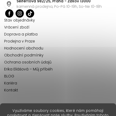
Seifertova 982/25, Praha - Žižkov 13000
a
kamenná prodejna, Po-Pá 10-19h, So-Ne 10-18h
t
í
Stav objednávky
Vrácení zboží
Doprava a platba
Prodejna v Praze
Hodnocení obchodu
Obchodní podmínky
Ochrana osobních údajů
Erika Eliášová – Můj příběh
BLOG
Kariéra
Kontakt
Využíváme soubory cookies, které nám pomáhají
erikafashion.sk
poskytovat a zlepšovat naše služby. Používáním tohoto