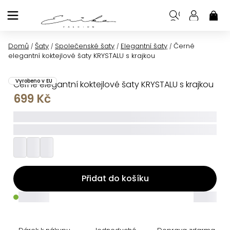
Přejít
na
NÁK
KOŠ
obsah
Domů
Šaty
Společenské šaty
Elegantní šaty
Černé
/
/
/
/
elegantní koktejlové šaty KRYSTALU s krajkou
Vyrobeno v EU
Černé elegantní koktejlové šaty KRYSTALU s krajkou
699 Kč
_____
_________
Přidat do košíku
_____
_____