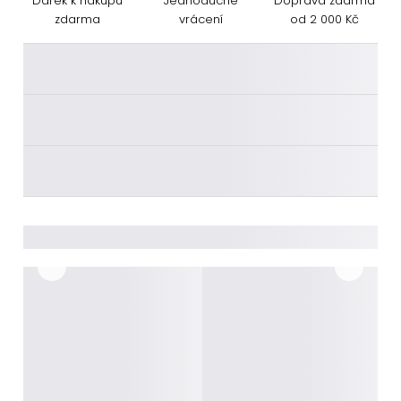
Dárek k nákupu
Jednoduché
Doprava zdarma
zdarma
vrácení
od 2 000 Kč
________
________
________