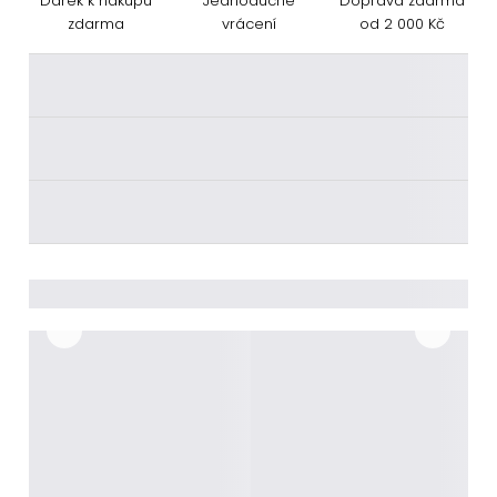
Dárek k nákupu
Jednoduché
Doprava zdarma
zdarma
vrácení
od 2 000 Kč
________
________
________