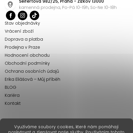
Seifertova 982/25, Praha - Žižkov 13000
a
kamenná prodejna, Po-Pá 10-19h, So-Ne 10-18h
t
í
Stav objednávky
Vrácení zboží
Doprava a platba
Prodejna v Praze
Hodnocení obchodu
Obchodní podmínky
Ochrana osobních údajů
Erika Eliášová – Můj příběh
BLOG
Kariéra
Kontakt
Využíváme soubory cookies, které nám pomáhají
erikafashion.sk
poskytovat a zlepšovat naše služby. Používáním tohoto