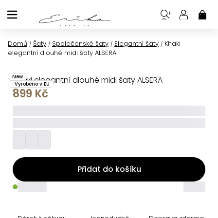
Přejít
na
NÁK
KOŠ
obsah
Domů
Šaty
Společenské šaty
Elegantní šaty
Khaki
/
/
/
/
elegantní dlouhé midi šaty ALSERA
New
Khaki elegantní dlouhé midi šaty ALSERA
Vyrobeno v EU
899 Kč
_____
_________
Přidat do košíku
_____
_____