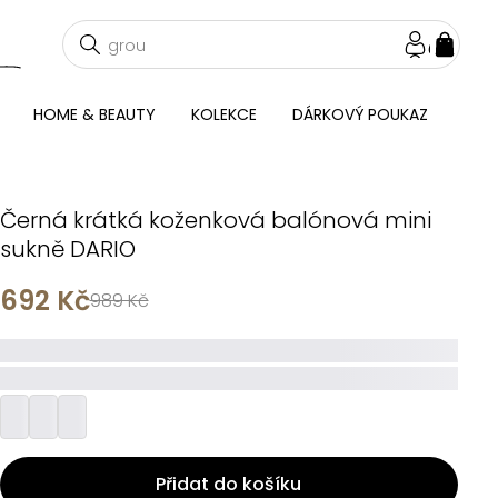
NÁKU
KOŠÍ
HOME & BEAUTY
KOLEKCE
DÁRKOVÝ POUKAZ
Černá krátká koženková balónová mini
sukně DARIO
692 Kč
989 Kč
_____
_________
Přidat do košíku