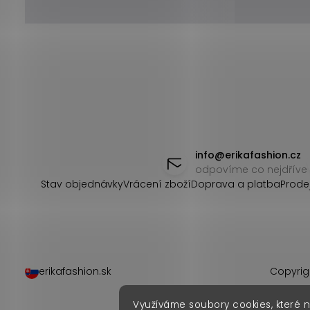
Z
á
info
@
erikafashion.cz
odpovíme co nejdříve
p
Stav objednávky
Vrácení zboží
Doprava a platba
Prode
a
t
í
erikafashion.sk
Copyrig
Využíváme soubory cookies, které 