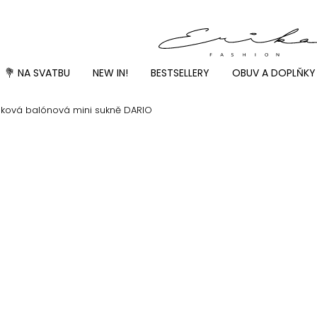
💐 NA SVATBU
NEW IN!
BESTSELLERY
OBUV A DOPLŇKY
nková balónová mini sukně DARIO