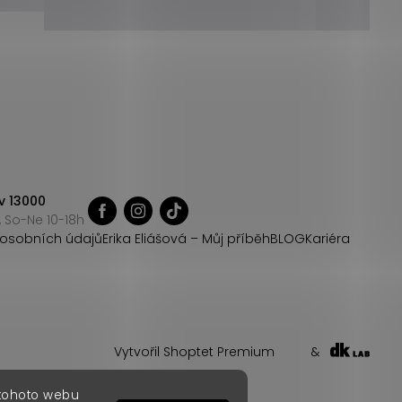
v 13000
 So-Ne 10-18h
osobních údajů
Erika Eliášová – Můj příběh
BLOG
Kariéra
Vytvořil Shoptet Premium
&
 tohoto webu