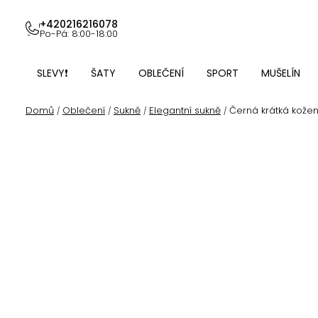
Přejít
na
+420216216078
Po-Pá: 8:00-18:00
obsah
SLEVY❗
ŠATY
OBLEČENÍ
SPORT
MUŠELÍN
Domů
Oblečení
Sukně
Elegantní sukně
Černá krátká kože
/
/
/
/