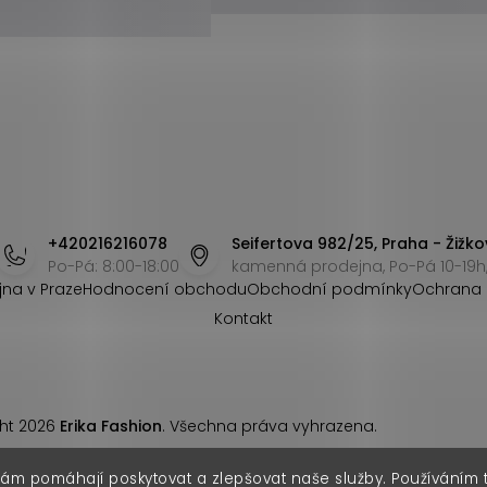
+420216216078
Seifertova 982/25, Praha - Žižko
Po-Pá: 8:00-18:00
kamenná prodejna, Po-Pá 10-19h,
jna v Praze
Hodnocení obchodu
Obchodní podmínky
Ochrana 
Kontakt
ht 2026
Erika Fashion
. Všechna práva vyhrazena.
nám pomáhají poskytovat a zlepšovat naše služby. Používáním